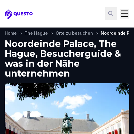
Questo
Home
>
The Hague
>
Orte zu besuchen
>
Noordeinde Pa
Noordeinde Palace, The
Hague, Besucherguide &
was in der Nähe
unternehmen