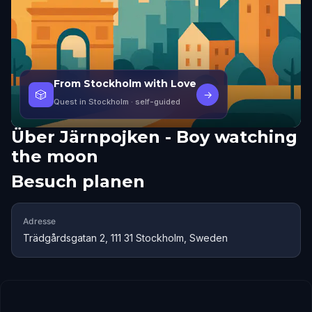
From Stockholm with Love
🎲
→
Quest in Stockholm
· self-guided
Über
Järnpojken - Boy watching
the moon
Besuch planen
Adresse
Trädgårdsgatan 2, 111 31 Stockholm, Sweden