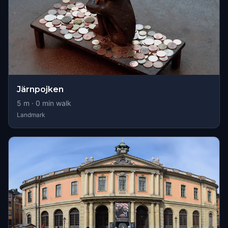
Järnpojken
5
m ·
0
min walk
Landmark