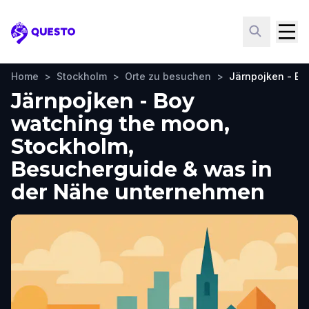
Questo
Home
>
Stockholm
>
Orte zu besuchen
>
Järnpojken - Bo
Järnpojken - Boy
watching the moon,
Stockholm,
Besucherguide & was in
der Nähe unternehmen