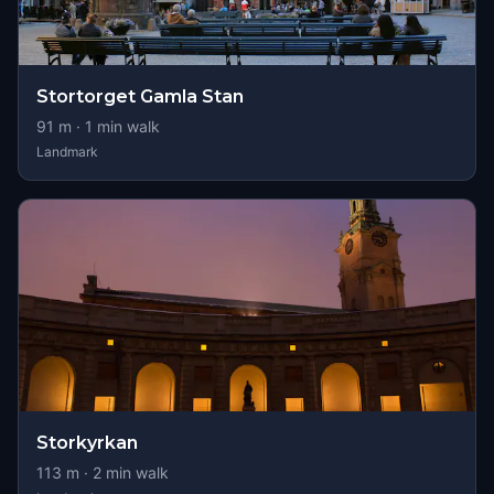
Stortorget Gamla Stan
91
m ·
1
min walk
Landmark
Storkyrkan
113
m ·
2
min walk