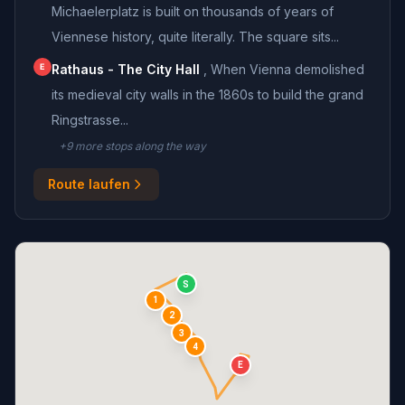
Michaelerplatz is built on thousands of years of
Viennese history, quite literally. The square sits...
E
Rathaus - The City Hall
,
When Vienna demolished
its medieval city walls in the 1860s to build the grand
Ringstrasse...
+
9
more stop
s
along the way
Route laufen
S
1
2
3
4
E