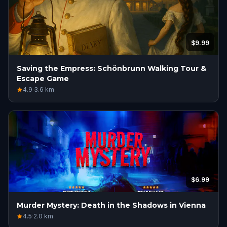
$9.99
Saving the Empress: Schönbrunn Walking Tour &
Escape Game
4.9
·
3.6
km
$6.99
Murder Mystery: Death in the Shadows in Vienna
4.5
·
2.0
km