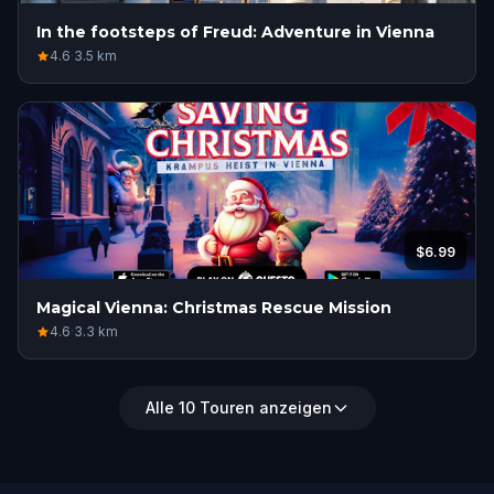
In the footsteps of Freud: Adventure in Vienna
4.6
·
3.5
km
$6.99
Magical Vienna: Christmas Rescue Mission
4.6
·
3.3
km
Alle 10 Touren anzeigen