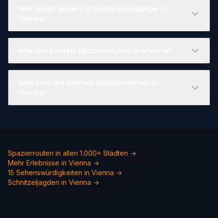
Wie lange dauern Stadtspaziergänge in
Vienna?
Wie viel kosten Spazierrouten in Vienna?
Was sind die besten Spazierrouten in
Vienna?
Spazierrouten in allen 1.000+ Städten →
Mehr Erlebnisse in Vienna →
15 Sehenswürdigkeiten in Vienna →
Schnitzeljagden in Vienna →