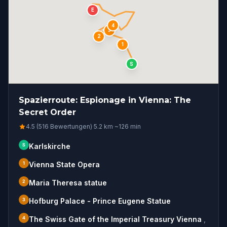
E
4
3
2
1
S
Spazierroute: Espionage in Vienna: The
Secret Order
4.5 (516 Bewertungen)
·
5.2
km
·
~
126
min
S
Karlskirche
1
Vienna State Opera
2
Maria Theresa statue
3
Hofburg Palace - Prince Eugene Statue
4
The Swiss Gate of the Imperial Treasury Vienna
,