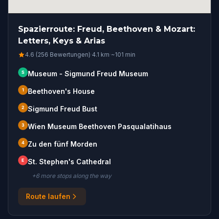
Spazierroute: Freud, Beethoven & Mozart:
Letters, Keys & Arias
4.6 (256 Bewertungen)
·
4.1
km
·
~
101
min
S
Museum - Sigmund Freud Museum
1
Beethoven's House
2
Sigmund Freud Bust
3
Wien Museum Beethoven Pasqualatihaus
4
Zu den fünf Morden
E
St. Stephen's Cathedral
+
6
more stop
s
along the way
Route laufen