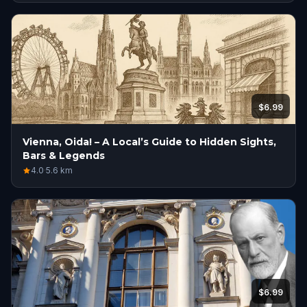
$6.99
Vienna, Oida! – A Local’s Guide to Hidden Sights,
Bars & Legends
4.0
·
5.6
km
$6.99