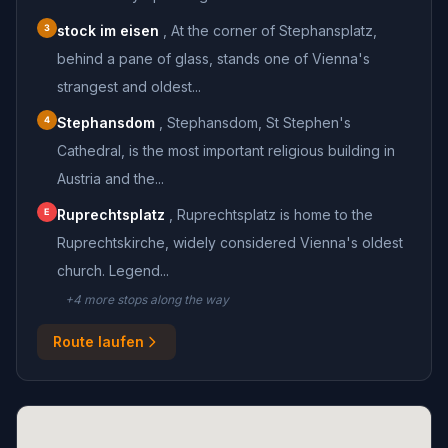
3
stock im eisen
,
At the corner of Stephansplatz,
behind a pane of glass, stands one of Vienna's
strangest and oldest...
4
Stephansdom
,
Stephansdom, St Stephen's
Cathedral, is the most important religious building in
Austria and the...
E
Ruprechtsplatz
,
Ruprechtsplatz is home to the
Ruprechtskirche, widely considered Vienna's oldest
church. Legend...
+
4
more stop
s
along the way
Route laufen