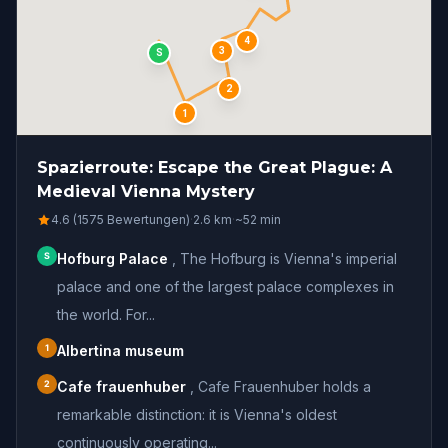
4
3
S
2
1
Spazierroute: Escape the Great Plague: A
Medieval Vienna Mystery
4.6 (1575 Bewertungen)
·
2.6
km
·
~
52
min
S
Hofburg Palace
,
The Hofburg is Vienna's imperial
palace and one of the largest palace complexes in
the world. For...
1
Albertina museum
2
Cafe frauenhuber
,
Cafe Frauenhuber holds a
remarkable distinction: it is Vienna's oldest
continuously operating...