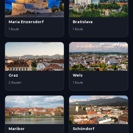
Maria Enzersdorf
Bratislava
1 Route
1 Route
Graz
Wels
2 Routen
1 Route
Maribor
Schöndorf