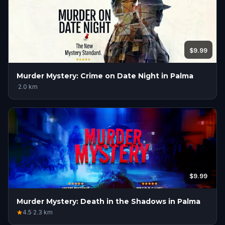
$9.99
Murder Mystery: Crime on Date Night in Palma
·
2.0
km
$9.99
Murder Mystery: Death in the Shadows in Palma
4.5
·
2.3
km