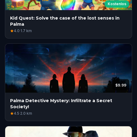
Kostenlos
Kid Quest: Solve the case of the lost senses in
Palma
4.0
·
1.7
km
$9.99
Palma Detective Mystery: Infiltrate a Secret
Society!
4.5
·
2.0
km