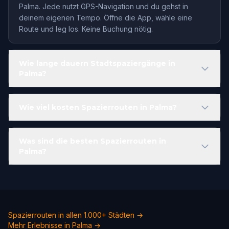
Palma. Jede nutzt GPS-Navigation und du gehst in
deinem eigenen Tempo. Öffne die App, wähle eine
Route und leg los. Keine Buchung nötig.
Wie lange dauern Stadtspaziergänge in
Palma?
Wie viel kosten Spazierrouten in Palma?
Was sind die besten Spazierrouten in
Palma?
Spazierrouten in allen 1.000+ Städten →
Mehr Erlebnisse in Palma →