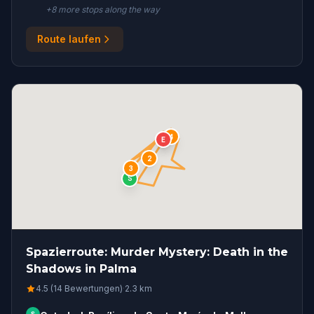
+
8
more stop
s
along the way
Route laufen
4
E
1
2
3
S
Spazierroute: Murder Mystery: Death in the
Shadows in Palma
4.5 (14 Bewertungen)
·
2.3
km
S