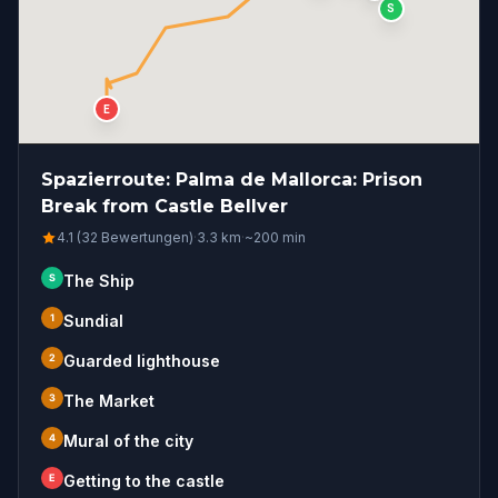
S
E
Spazierroute: Palma de Mallorca: Prison
Break from Castle Bellver
4.1 (32 Bewertungen)
·
3.3
km
·
~
200
min
S
The Ship
1
Sundial
2
Guarded lighthouse
3
The Market
4
Mural of the city
E
Getting to the castle