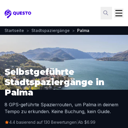
Questo
Startseite
>
Stadtspaziergänge
>
Palma
Selbstgeführte
Stadtspaziergänge in
Palma
8 GPS-geführte Spazierrouten, um Palma in deinem
Tempo zu erkunden. Keine Buchung, kein Guide.
4.4 basierend auf 130 Bewertungen
|
Ab $6.99