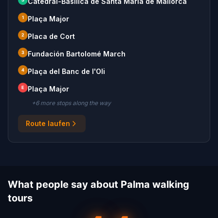
Catedral-Basílica de Santa María de Mallorca
1
Plaça Major
2
Placa de Cort
3
Fundación Bartolomé March
4
Plaça del Banc de l'Oli
E
Plaça Major
+
6
more stop
s
along the way
Route laufen
What people say about Palma walking
tours