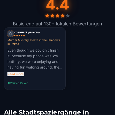
4.4
Basierend auf 130+ lokalen Bewertungen
Ксения Куликова
Murder Mystery: Death in the Shadows
in Palma
Even though we couldn’t finish
it, because my phone was low
battery, we were enjoying and
having fun walking around. the
most interesting part was when
Read more
the puzzle was connected with
Verified Player
enviroment and real world.
Alle Stadtspaziergänge in