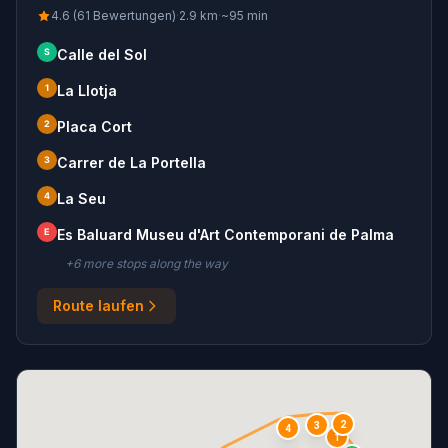
4.6 (61 Bewertungen)
·
2.9
km
·
~
95
min
S
Calle del Sol
1
La Llotja
2
Placa Cort
3
Carrer de La Portella
4
La Seu
E
Es Baluard Museu d'Art Contemporani de Palma
+
6
more stop
s
along the way
Route laufen
2
3
4
1