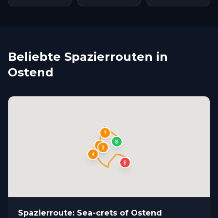
Beliebte Spazierrouten in
Ostend
1
S
2
3
4
E
Spazierroute: Sea-crets of Ostend