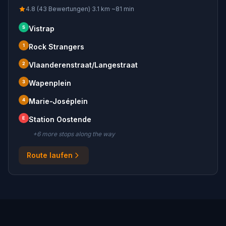
4.8 (43 Bewertungen)
·
3.1
km
·
~
81
min
S
Vistrap
1
Rock Strangers
2
Vlaanderenstraat/Langestraat
3
Wapenplein
4
Marie-Joséplein
E
Station Oostende
+
6
more stop
s
along the way
Route laufen