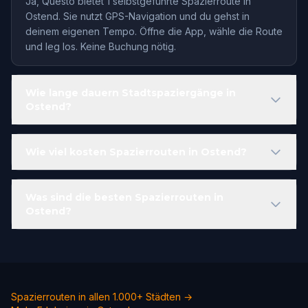
Ja, Questo bietet 1 selbstgeführte Spazierroute in
Ostend. Sie nutzt GPS-Navigation und du gehst in
deinem eigenen Tempo. Öffne die App, wähle die Route
und leg los. Keine Buchung nötig.
Wie lange dauern Stadtspaziergänge in
Ostend?
Wie viel kosten Spazierrouten in Ostend?
Was sind die besten Spazierrouten in
Ostend?
Spazierrouten in allen 1.000+ Städten →