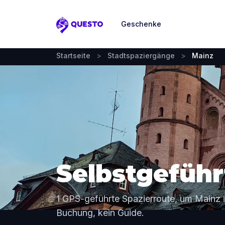
Geschenke
Questo
Startseite
>
Stadtspaziergänge
>
Mainz
Selbstgeführ
1 GPS-geführte Spazierroute, um Mainz 
Buchung, kein Guide.