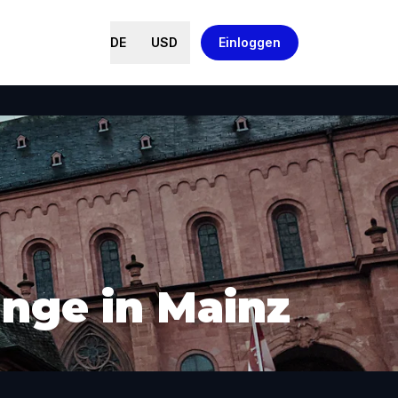
DE
USD
Einloggen
änge in Mainz