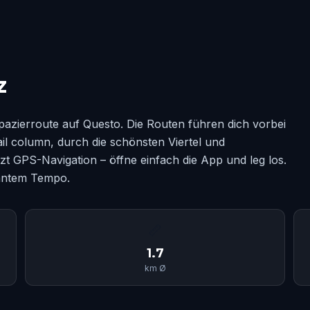
z
azierroute auf Questo. Die Routen führen dich vorbei
il column, durch die schönsten Viertel und
t GPS-Navigation – öffne einfach die App und leg los.
anntem Tempo.
📏
1.7
km Ø