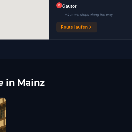
E
Gautor
+
4
more stop
s
along the way
Route laufen
e in Mainz