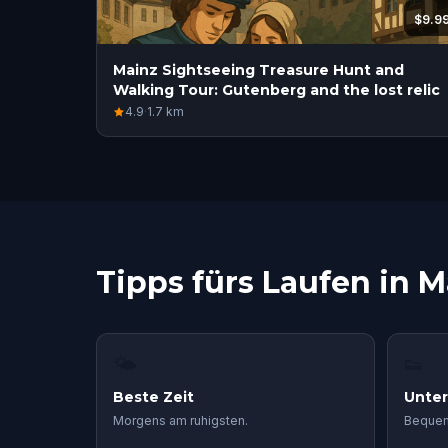
$9.9
Mainz Sightseeing Treasure Hunt and
Walking Tour: Gutenberg and the lost relic
4.9
·
1.7
km
Tipps fürs Laufen in M
🌤
👟
Beste Zeit
Unte
Morgens am ruhigsten.
Bequem