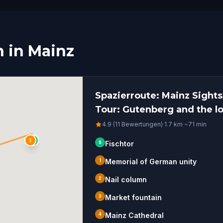
n in Mainz
Spazierroute: Mainz Sight
Tour: Gutenberg and the los
4.9 (11 Bewertungen)
·
1.7
km
·
~
71
min
1
S
S
Fischtor
1
Memorial of German unity
2
Nail column
3
Market fountain
4
Mainz Cathedral