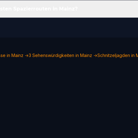
sten Spazierrouten in Mainz?
sse in Mainz →
3 Sehenswürdigkeiten in Mainz →
Schnitzeljagden in