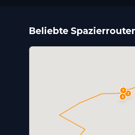
Beliebte Spazierroute
3
2
4