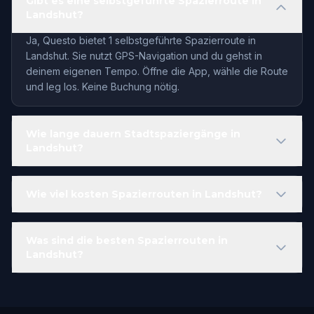
Gibt es eine selbstgeführte Spazierroute in
Landshut?
Ja, Questo bietet 1 selbstgeführte Spazierroute in
Landshut. Sie nutzt GPS-Navigation und du gehst in
deinem eigenen Tempo. Öffne die App, wähle die Route
und leg los. Keine Buchung nötig.
Wie lange dauern Stadtspaziergänge in
Landshut?
Wie viel kosten Spazierrouten in Landshut?
Was sind die besten Spazierrouten in
Landshut?