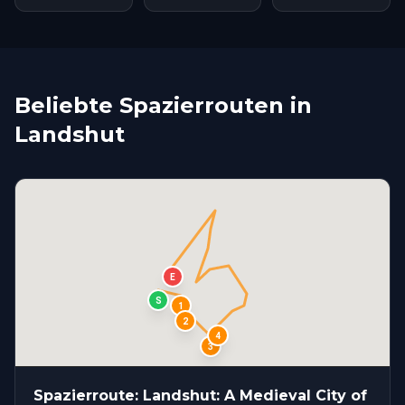
Beliebte Spazierrouten in
Landshut
E
S
1
2
4
3
Spazierroute: Landshut: A Medieval City of