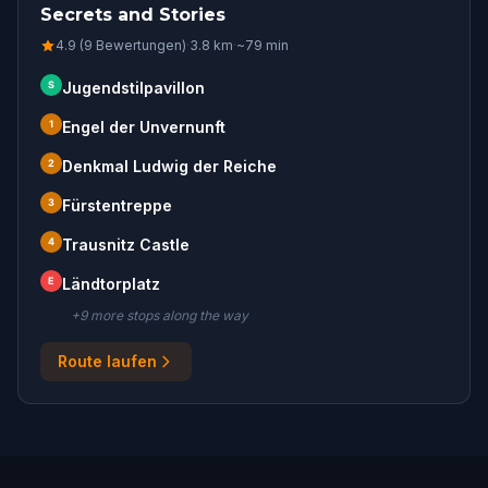
Secrets and Stories
4.9 (9 Bewertungen)
·
3.8
km
·
~
79
min
S
Jugendstilpavillon
1
Engel der Unvernunft
2
Denkmal Ludwig der Reiche
3
Fürstentreppe
4
Trausnitz Castle
E
Ländtorplatz
+
9
more stop
s
along the way
Route laufen