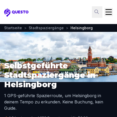
Questo
Startseite
>
Stadtspaziergänge
>
Helsingborg
Selbstgeführte
Stadtspaziergänge in
Helsingborg
1 GPS-geführte Spazierroute, um Helsingborg in
deinem Tempo zu erkunden. Keine Buchung, kein
Guide.