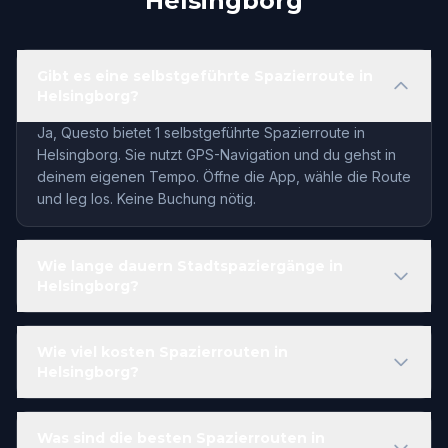
Helsingborg
Gibt es eine selbstgeführte Spazierroute in
Helsingborg?
Ja, Questo bietet 1 selbstgeführte Spazierroute in
Helsingborg. Sie nutzt GPS-Navigation und du gehst in
deinem eigenen Tempo. Öffne die App, wähle die Route
und leg los. Keine Buchung nötig.
Wie lange dauern Stadtspaziergänge in
Helsingborg?
Wie viel kosten Spazierrouten in
Helsingborg?
Was sind die besten Spazierrouten in