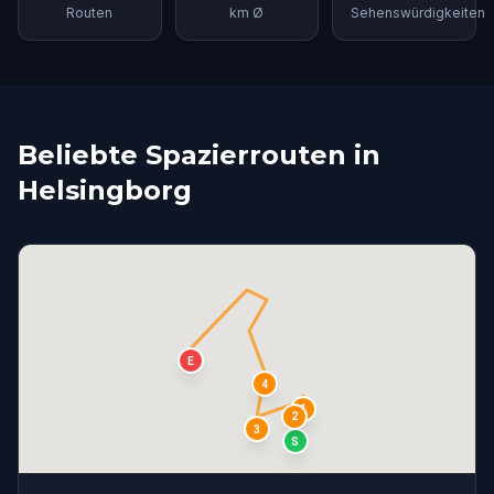
Routen
km Ø
Sehenswürdigkeiten
Beliebte Spazierrouten in
Helsingborg
E
4
1
2
3
S