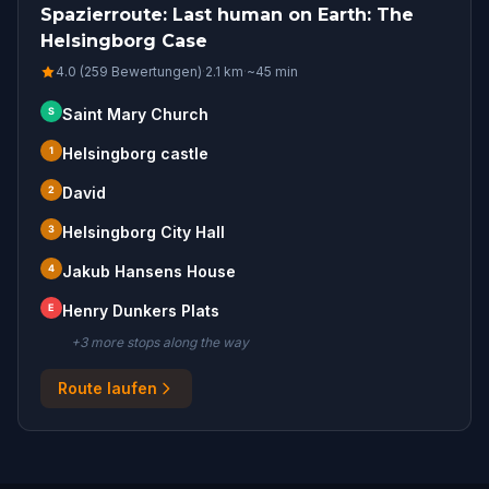
Spazierroute: Last human on Earth: The
Helsingborg Case
4.0 (259 Bewertungen)
·
2.1
km
·
~
45
min
S
Saint Mary Church
1
Helsingborg castle
2
David
3
Helsingborg City Hall
4
Jakub Hansens House
E
Henry Dunkers Plats
+
3
more stop
s
along the way
Route laufen