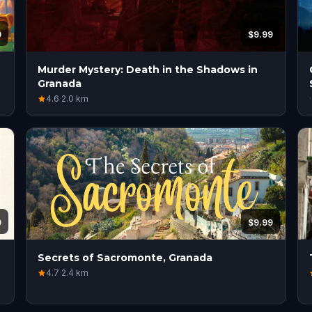
9
$9.99
Murder Mystery: Death in the Shadows in
Granada
4.6
·
2.0
km
·
9
$9.99
Secrets of Sacromonte, Granada
4.7
·
2.4
km