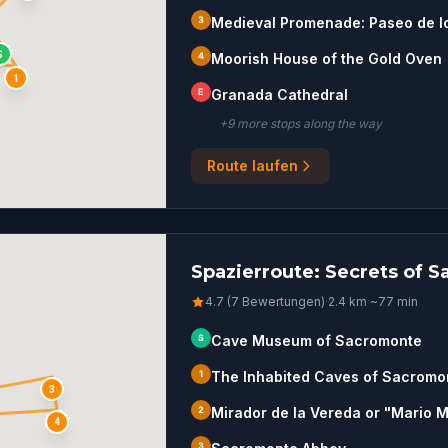
3
Medieval Promenade: Paseo de lo
S
4
Moorish House of the Gold Oven
1
E
Granada Cathedral
+
9
more stop
s
along the way
Route laufen
Spazierroute: Secrets of 
4.7 (7 Bewertungen)
·
2.4
km
·
~
77
min
S
Cave Museum of Sacromonte
1
The Inhabited Caves of Sacromo
3
2
Mirador de la Vereda or "Mario 
4
3