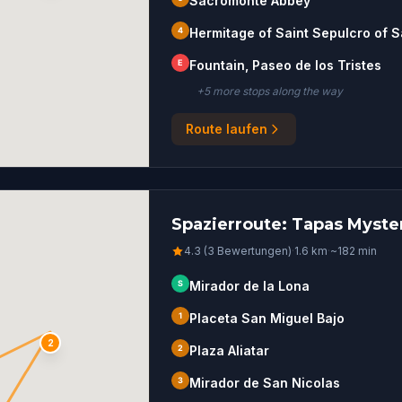
Sacromonte Abbey
4
Hermitage of Saint Sepulcro of 
E
Fountain, Paseo de los Tristes
+
5
more stop
s
along the way
Route laufen
Spazierroute: Tapas Myster
4.3 (3 Bewertungen)
·
1.6
km
·
~
182
min
S
Mirador de la Lona
1
Placeta San Miguel Bajo
2
2
Plaza Aliatar
3
Mirador de San Nicolas