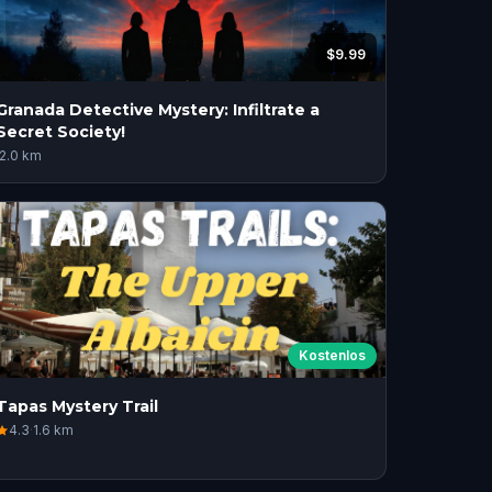
$9.99
Granada Detective Mystery: Infiltrate a
Secret Society!
2.0
km
Kostenlos
Tapas Mystery Trail
4.3
·
1.6
km