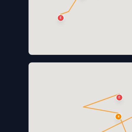
E
E
4