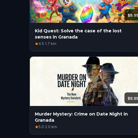
$9.9
Kid Quest: Solve the case of the lost
senses in Granada
4.5
·
1.7
km
$9.9
Murder Mystery: Crime on Date Night in
Granada
5.0
·
2.0
km