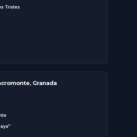
s Tristes
Sacromonte, Granada
nte
Maya"