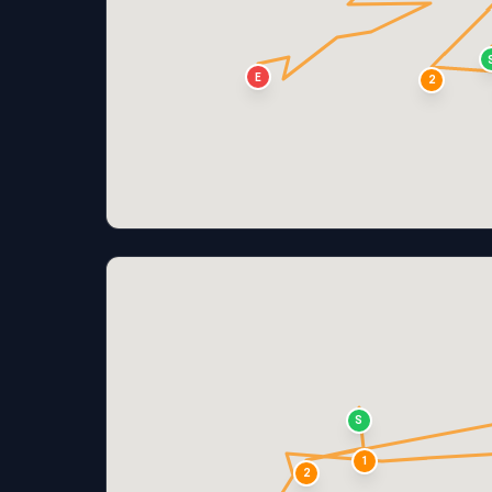
E
2
S
1
2