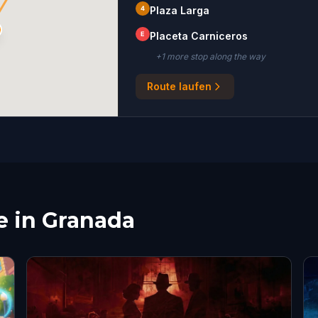
4
Plaza Larga
E
Placeta Carniceros
+
1
more stop
along the way
Route laufen
e in Granada