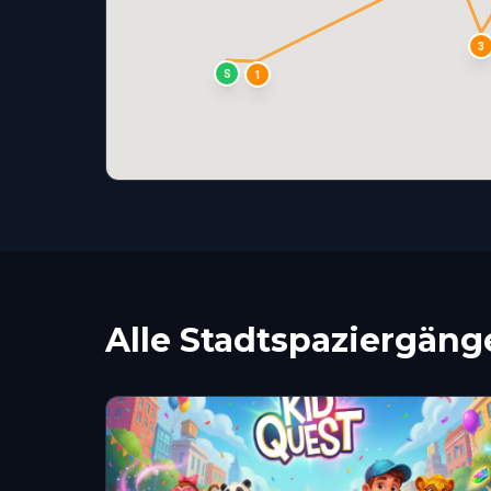
3
S
1
Alle Stadtspaziergäng