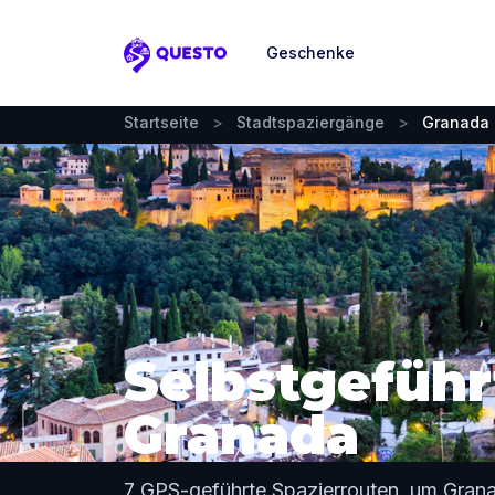
Geschenke
Questo
Startseite
>
Stadtspaziergänge
>
Granada
Selbstgeführ
Granada
7 GPS-geführte Spazierrouten, um Gran