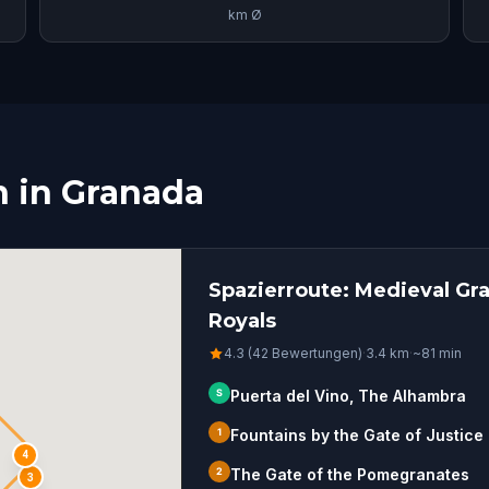
km Ø
n in Granada
Spazierroute: Medieval Gr
Royals
4.3 (42 Bewertungen)
·
3.4
km
·
~
81
min
S
Puerta del Vino, The Alhambra
1
Fountains by the Gate of Justice
4
2
The Gate of the Pomegranates
3