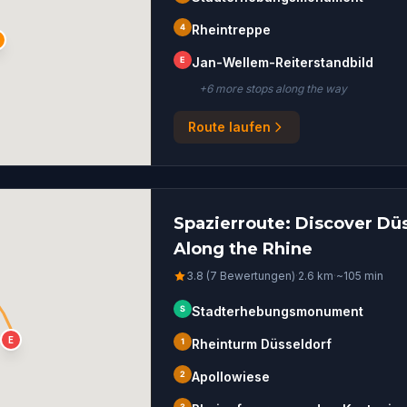
4
Rheintreppe
E
Jan-Wellem-Reiterstandbild
+
6
more stop
s
along the way
Route laufen
Spazierroute: Discover Dü
Along the Rhine
3.8 (7 Bewertungen)
·
2.6
km
·
~
105
min
S
Stadterhebungsmonument
E
1
Rheinturm Düsseldorf
2
Apollowiese
3