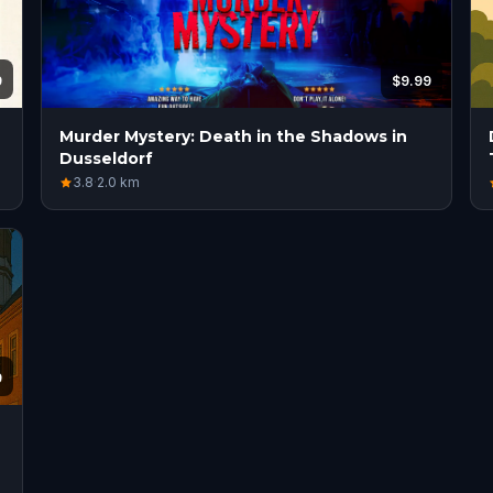
9
$9.99
Murder Mystery: Death in the Shadows in
Dusseldorf
3.8
·
2.0
km
9