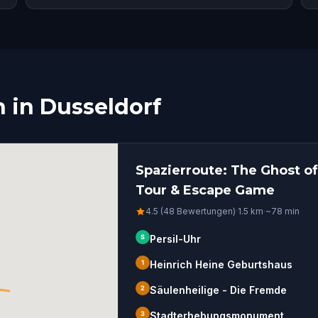
n in Dusseldorf
Spazierroute: The Ghost o
Tour & Escape Game
4.5 (48 Bewertungen)
·
1.5
km
·
~
78
min
S
Persil-Uhr
1
Heinrich Heine Geburtshaus
2
Säulenheilige - Die Fremde
3
Stadterhebungsmonument