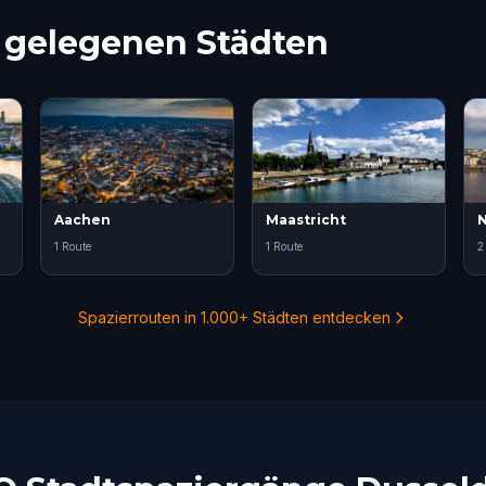
e gelegenen Städten
Aachen
Maastricht
N
1 Route
1 Route
2
Spazierrouten in 1.000+ Städten entdecken