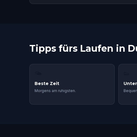
Tipps fürs Laufen in D
🌤
👟
Beste Zeit
Unte
Morgens am ruhigsten.
Bequem