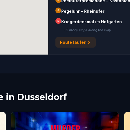
Rheinuferpromenade – Kastanien
4
Pegeluhr – Rheinufer
E
Kriegerdenkmal im Hofgarten
+
5
more stop
s
along the way
Route laufen
e in Dusseldorf