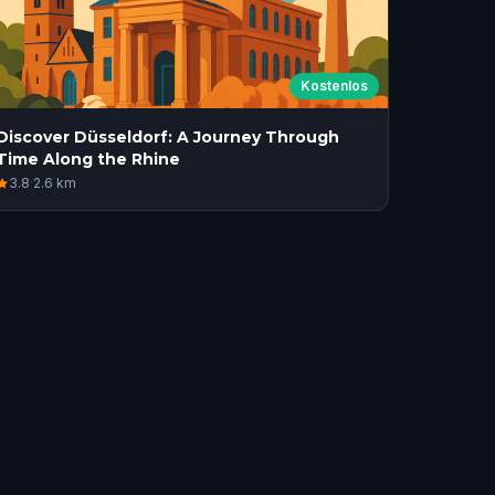
Kostenlos
Discover Düsseldorf: A Journey Through
Time Along the Rhine
3.8
·
2.6
km