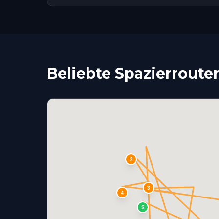
Beliebte Spazierroute
2
3
4
S