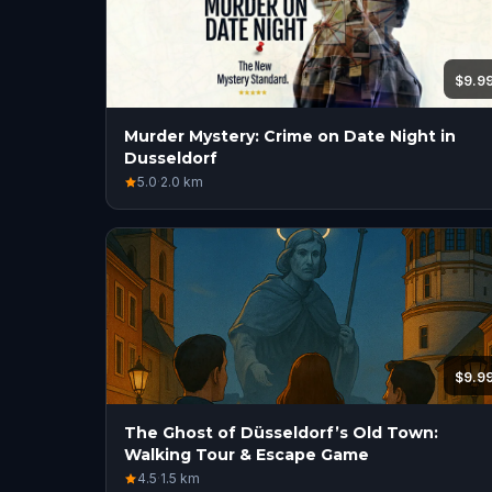
$9.9
Murder Mystery: Crime on Date Night in
Dusseldorf
5.0
·
2.0
km
$9.9
The Ghost of Düsseldorf’s Old Town:
Walking Tour & Escape Game
4.5
·
1.5
km