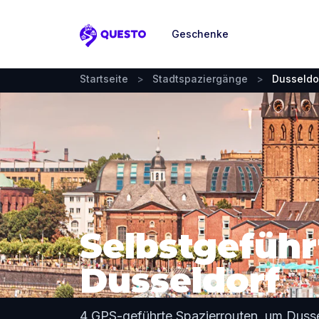
Geschenke
Questo
Startseite
>
Stadtspaziergänge
>
Dusseldo
Selbstgeführ
Dusseldorf
4 GPS-geführte Spazierrouten, um Duss