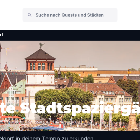
rf
te Stadtspaziergä
eldorf in deinem Tempo zu erkunden.