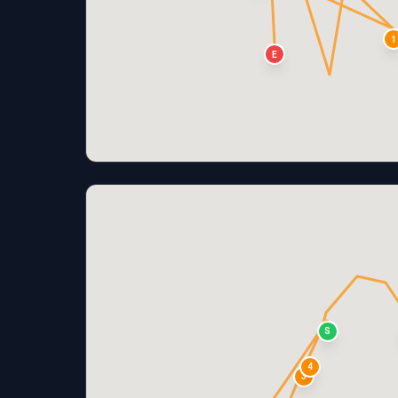
1
E
S
4
3