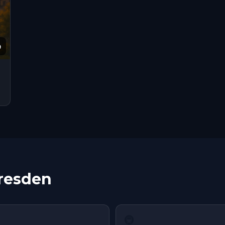
9
Dresden
🚇