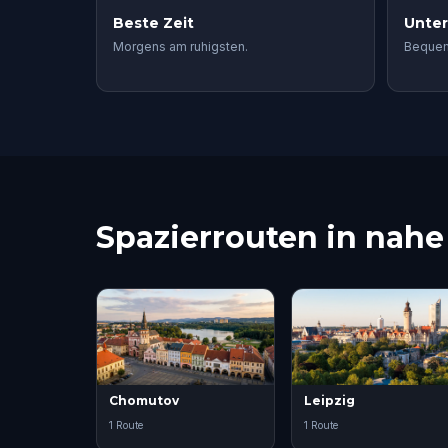
Beste Zeit
Unte
Morgens am ruhigsten.
Bequem
Spazierrouten in nah
Chomutov
Leipzig
1 Route
1 Route