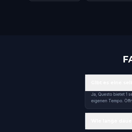
F
Gibt es eine se
Ja, Questo bietet 1 
eigenen Tempo. Öffne
Wie lange daue