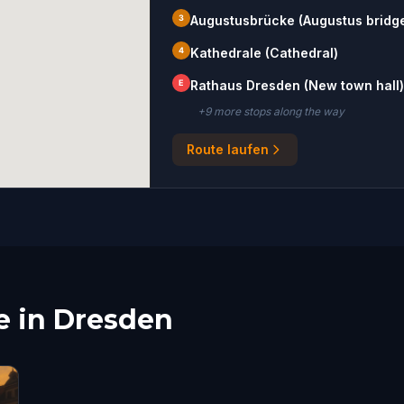
3
Augustusbrücke (Augustus bridg
4
Kathedrale (Cathedral)
E
Rathaus Dresden (New town hall)
+
9
more stop
s
along the way
Route laufen
e in Dresden