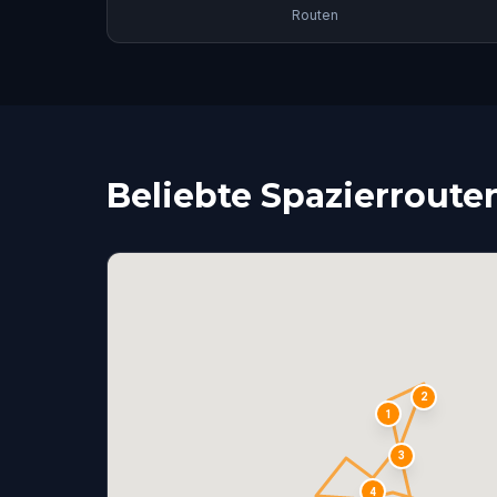
Routen
Beliebte Spazierroute
2
1
3
4