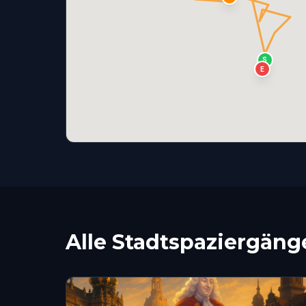
S
E
Alle Stadtspaziergäng