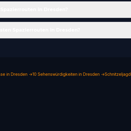
 Spazierrouten in Dresden?
sten Spazierrouten in Dresden?
sse in Dresden →
10 Sehenswürdigkeiten in Dresden →
Schnitzeljag