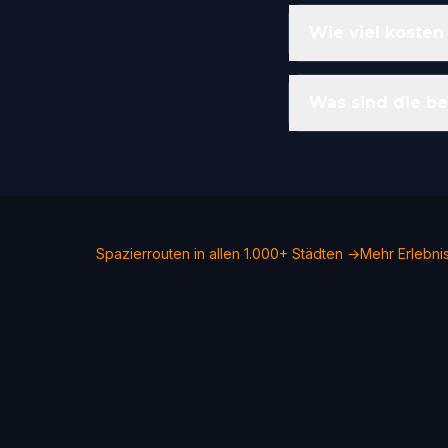
Wie viel kosten
Was sind die be
Spazierrouten in allen 1.000+ Städten →
Mehr Erlebni