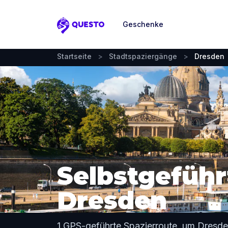
Geschenke
Questo
Startseite
>
Stadtspaziergänge
>
Dresden
Selbstgeführ
Dresden
1 GPS-geführte Spazierroute, um Dresd