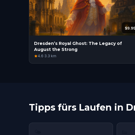
$9.9
Dresden’s Royal Ghost: The Legacy of
August the Strong
4.6
·
3.3
km
Tipps fürs Laufen in 
🌤
👟