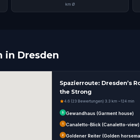
km Ø
n in Dresden
Spazierroute: Dresden’s R
the Strong
4.6 (23 Bewertungen)
·
3.3
km
·
~
124
min
S
Gewandhaus (Garment house)
1
Canaletto-Blick (Canaletto-view)
2
Goldener Reiter (Golden horsema