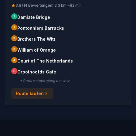
3.8 (14 Bewertungen)
·
3.3
km
·
~
82
min
S
Damiate Bridge
1
Pontonniers Barracks
2
Brothers The Witt
3
William of Orange
4
Court of The Netherlands
E
Groothoofds Gate
+
4
more stop
s
along the way
Route laufen