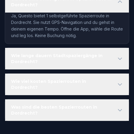
Dordrecht?
Ja, Questo bietet 1 selbstgeführte Spazierroute in
Dordrecht. Sie nutzt GPS-Navigation und du gehst in
deinem eigenen Tempo. Öffne die App, wähle die Route
und leg los. Keine Buchung nötig.
Wie lange dauern Stadtspaziergänge in
Dordrecht?
Wie viel kosten Spazierrouten in
Dordrecht?
Was sind die besten Spazierrouten in
Dordrecht?