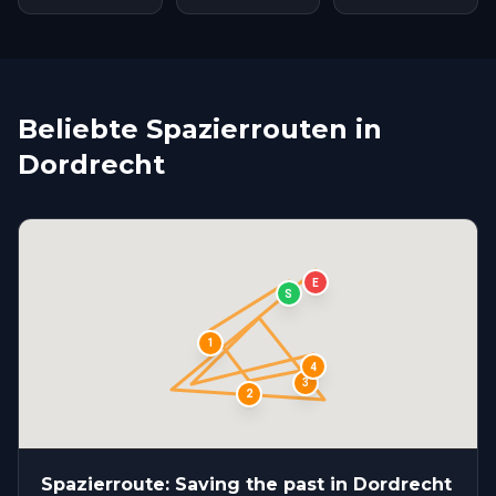
Beliebte Spazierrouten in
Dordrecht
E
S
1
4
3
2
Spazierroute: Saving the past in Dordrecht