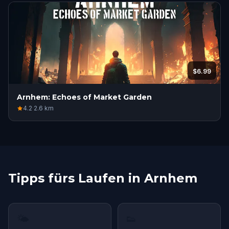
$6.99
Arnhem: Echoes of Market Garden
4.2
·
2.6
km
Tipps fürs Laufen in Arnhem
🌤
👟