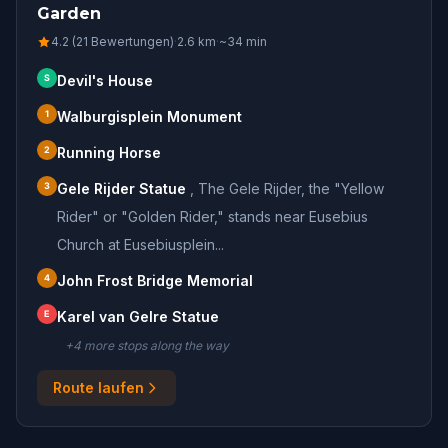
Garden
4.2 (21 Bewertungen)
·
2.6
km
·
~
34
min
S
Devil's House
1
Walburgisplein Monument
2
Running Horse
3
Gele Rijder Statue
,
The Gele Rijder, the "Yellow
Rider" or "Golden Rider," stands near Eusebius
Church at Eusebiusplein...
4
John Frost Bridge Memorial
E
Karel van Gelre Statue
+
4
more stop
s
along the way
Route laufen