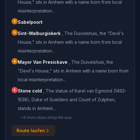
House," sits in Arnhem with a name born from local
misinterpretation...
2
Sabelpoort
3
Sint-Walburgiskerk
,
The Duivelshuis, the "Devil's
House," sits in Arnhem with a name born from local
misinterpretation...
4
Mayor Van Presickave
,
The Duivelshuis, the
"Devil's House," sits in Arnhem with a name born from
local misinterpretation...
E
Stone cold
,
The statue of Karel van Egmond (1492-
1538), Duke of Guelders and Count of Zutphen,
stands in Arnhem...
+
4
more stop
s
along the way
Route laufen