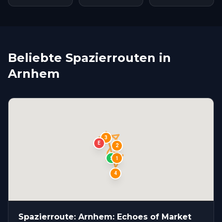
Beliebte Spazierrouten in
Arnhem
3
E
2
1
S
4
Spazierroute: Arnhem: Echoes of Market