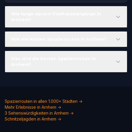
Wie lange dauern Stadtspaziergänge in
Arnhem?
Wie viel kosten Spazierrouten in Arnhem?
Was sind die besten Spazierrouten in
Arnhem?
Spazierrouten in allen 1.000+ Städten →
Mehr Erlebnisse in Arnhem →
3 Sehenswürdigkeiten in Arnhem →
Schnitzeljagden in Arnhem →