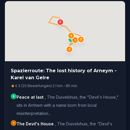
E
4
S
3
1
2
Spazierroute: The lost history of Arneym -
Karel van Gelre
4.3 (20 Bewertungen)
·
2.1
km
·
~
85
min
S
Peace at last
,
The Duivelshuis, the "Devil's House,"
sits in Arnhem with a name born from local
misinterpretation...
1
The Devil's House
,
The Duivelshuis, the "Devil's