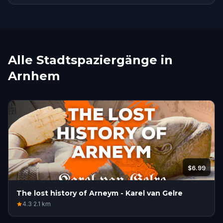
Alle Stadtspaziergänge in
Arnhem
$6.99
The lost history of Arneym - Karel van Gelre
4.3
·
2.1
km