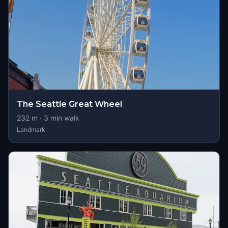
The Seattle Great Wheel
232
m ·
3
min walk
Landmark