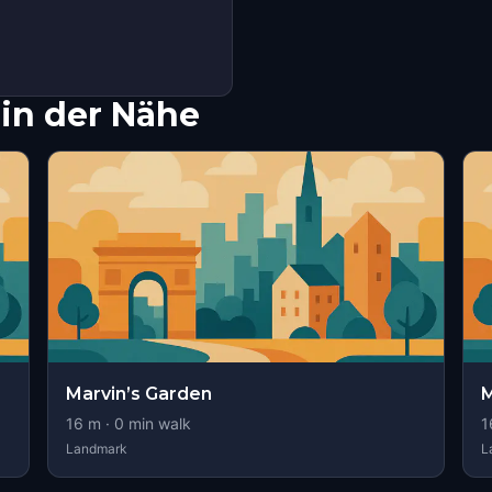
in der Nähe
Marvin’s Garden
M
16
m ·
0
min walk
1
Landmark
L