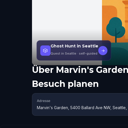
Ghost Hunt in Seattle
🎲
→
Quest in Seattle
· self-guided
Über
Marvin's Garde
Besuch planen
Adresse
Marvin's Garden, 5400 Ballard Ave NW, Seattle