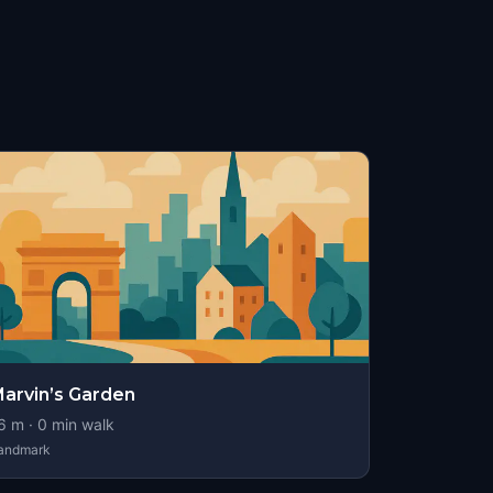
arvin’s Garden
6
m ·
0
min walk
andmark