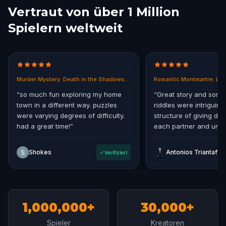
Vertraut von über 1 Million
Spielern weltweit
Murder Mystery: Death in the Shadows in East End, Melbourne
Romantic Montmartre: Los
“
so much fun exploring my home
“
Great story and some
town in a different way. puzzles
riddles were intriguing.
were varying degrees of difficulty.
structure of giving diff
had a great time!
”
each partner and uniti
storyline at the end.
”
Shokes
Verifiziert
1,000,000+
30,000+
Spieler
Kreatoren