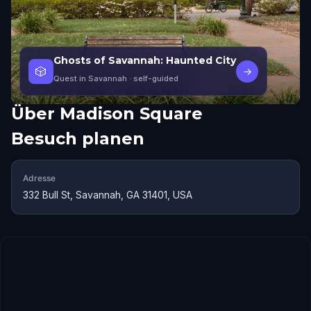
Ghosts of Savannah: Haunted City
🎲
→
Quest in Savannah
· self-guided
Über
Madison Square
Besuch planen
Adresse
332 Bull St, Savannah, GA 31401, USA