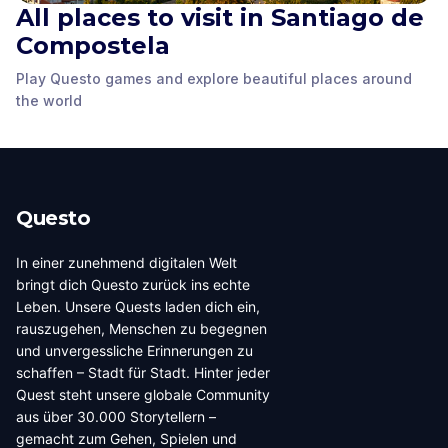
All places to visit in Santiago de
Compostela
Statue of King Alfonso
Praza do Obradoiro
Praza de Cervantes
II of Asturias
Play Questo games and explore beautiful places around
Santiago de
Santiago de
Santiago de
the world
Compostela
,
Spain
Compostela
,
Spain
Compostela
,
Spain
Questo
In einer zunehmend digitalen Welt
bringt dich Questo zurück ins echte
Leben. Unsere Quests laden dich ein,
rauszugehen, Menschen zu begegnen
und unvergessliche Erinnerungen zu
schaffen – Stadt für Stadt. Hinter jeder
Quest steht unsere globale Community
aus über 30.000 Storytellern –
gemacht zum Gehen, Spielen und