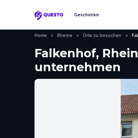
Geschenke
Questo
Home
>
Rheine
>
Orte zu besuchen
>
Fa
Falkenhof, Rhei
unternehmen