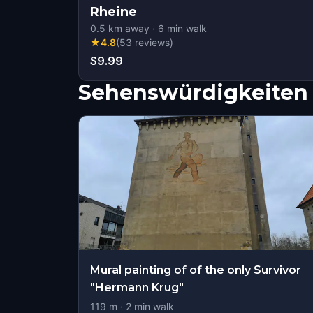
Rheine
0.5
km away
·
6
min walk
★
4.8
(
53
reviews
)
$9.99
Sehenswürdigkeiten 
Mural painting of of the only Survivor
"Hermann Krug"
119
m ·
2
min walk