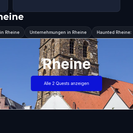
heine
in Rheine
Unternehmungen in Rheine
Haunted Rheine:
Rheine
Alle 2 Quests anzeigen