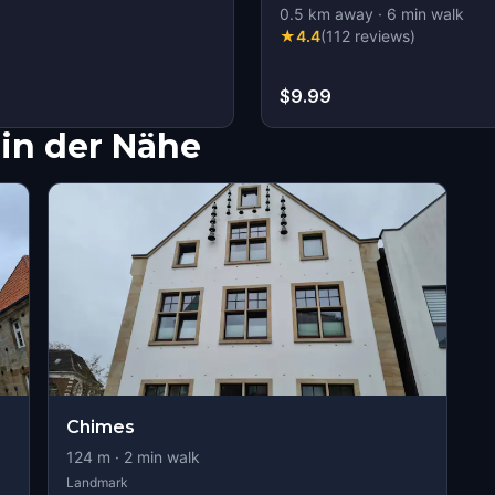
0.5
km away
·
6
min walk
★
4.4
(
112
reviews
)
$9.99
in der Nähe
Chimes
124
m ·
2
min walk
Landmark