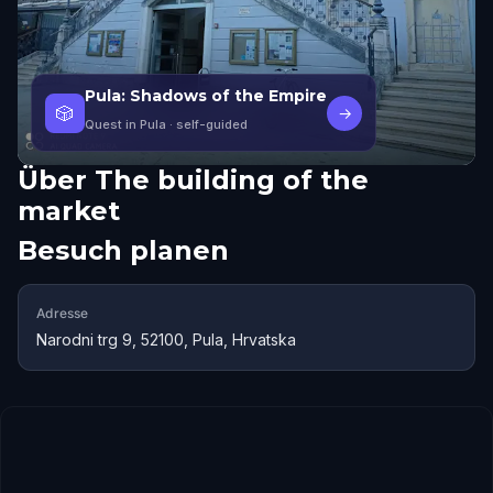
Pula: Shadows of the Empire
🎲
→
Quest in Pula
· self-guided
Über
The building of the
market
Besuch planen
Adresse
Narodni trg 9, 52100, Pula, Hrvatska