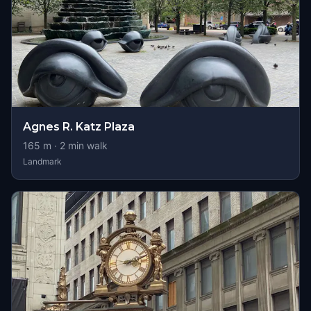
Agnes R. Katz Plaza
165
m ·
2
min walk
Landmark