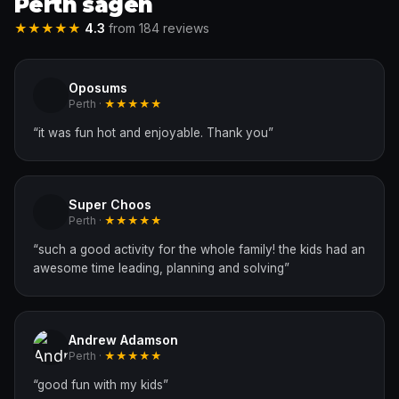
Perth sagen
★★★★★
4.3
from 184 reviews
Oposums
Perth ·
★★★★★
“
it was fun hot and enjoyable. Thank you
”
Super Choos
Perth ·
★★★★★
“
such a good activity for the whole family! the kids had an
awesome time leading, planning and solving
”
Andrew Adamson
Perth ·
★★★★★
“
good fun with my kids
”