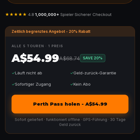
★★★★★
4.8
·
1,000,000+
Spieler
·
Sicherer Checkout
Zeitlich begrenztes Angebot - 20% Rabatt
ALLE 5 TOUREN · 1 PREIS
A$54.99
A$68.74
SAVE
20
%
✓
Läuft nicht ab
✓
Geld-zurück-Garantie
✓
Sofortiger Zugang
✓
Kein Abo
Perth Pass holen - A$54.99
Sofort geliefert · funktioniert offline · GPS-Führung · 30 Tage
Geld zurück