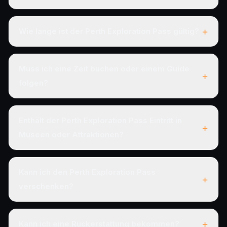
+
Wie lange ist der Perth Exploration Pass gültig?
Muss ich eine Zeit buchen oder einem Guide
+
folgen?
Enthält der Perth Exploration Pass Eintritt in
+
Museen oder Attraktionen?
Kann ich den Perth Exploration Pass
+
verschenken?
+
Kann ich eine Rückerstattung bekommen?