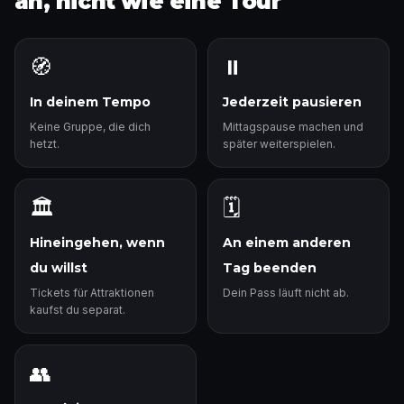
an, nicht wie eine Tour
🧭
⏸️
In deinem Tempo
Jederzeit pausieren
Keine Gruppe, die dich
Mittagspause machen und
hetzt.
später weiterspielen.
🏛️
🗓️
Hineingehen, wenn
An einem anderen
du willst
Tag beenden
Tickets für Attraktionen
Dein Pass läuft nicht ab.
kaufst du separat.
👥