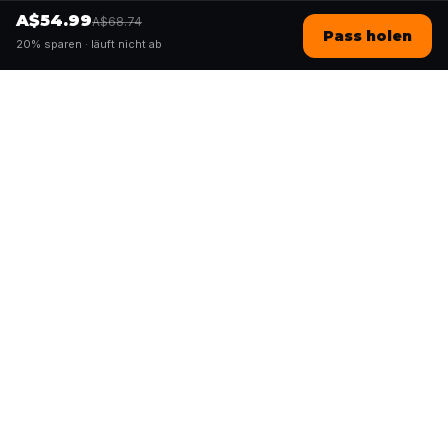
A$54.99
A$68.74
Pass holen
20% sparen ·
läuft nicht ab
Questo
In einer zunehmend digitalen Welt
bringt dich Questo zurück ins echte
Leben. Unsere Quests laden dich ein,
rauszugehen, Menschen zu begegnen
und unvergessliche Erinnerungen zu
schaffen – Stadt für Stadt. Hinter jeder
Quest steht unsere globale Community
aus über 30.000 Storytellern –
gemacht zum Gehen, Spielen und