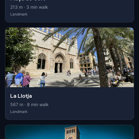
213
m ·
3
min walk
Landmark
La Llotja
567
m ·
8
min walk
Landmark