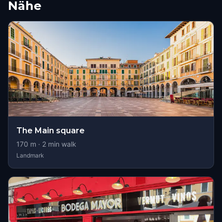
Nähe
The Main square
170
m ·
2
min walk
Landmark