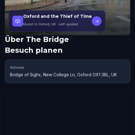
Oxford and the Thief of Time
🎲
→
Quest in Oxford, UK
· self-guided
Über
The Bridge
Besuch planen
Adresse
Bridge of Sighs, New College Ln, Oxford OX1 3BL, UK