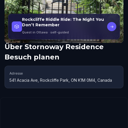
Rockcliffe Riddle Ride: The Night You
Don’t Remember
🎲
→
Quest in Ottawa
· self-guided
Über
Stornoway Residence
Besuch planen
Adresse
541 Acacia Ave, Rockcliffe Park, ON K1M 0M4, Canada