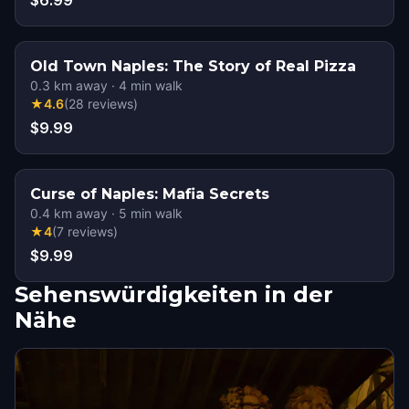
$6.99
Old Town Naples: The Story of Real Pizza
0.3
km away
·
4
min walk
★
4.6
(
28
reviews
)
$9.99
Curse of Naples: Mafia Secrets
0.4
km away
·
5
min walk
★
4
(
7
reviews
)
$9.99
Sehenswürdigkeiten in der
Nähe