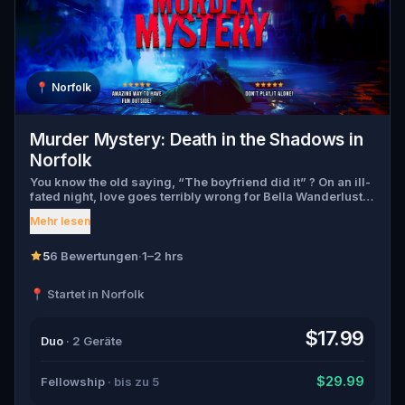
📍
Norfolk
Murder Mystery: Death in the Shadows in
Norfolk
You know the old saying, “The boyfriend did it” ? On an ill-
fated night, love goes terribly wrong for Bella Wanderlust
and Walter Bridges . Bella, a famous travel blogger, was
Mehr lesen
found dead during a ghost tour led by the theatrical Percy
Shadows . Now, it’s up to you to uncover the truth. Was it
Walter, the obsessed boyfriend? Percy, the ghost tour
5
6 Bewertungen
·
1–2 hrs
guide with a flair for the dramatic? Or is someone else
hiding in the shadows? 🔎 Gather clues, interrogate
📍 Startet in Norfolk
suspects, and expose the real murderer before they strike
again. Make sure to have your pen and paper ready to jot
down all the crucial evidence.
$17.99
Duo
· 2 Geräte
$29.99
Fellowship
· bis zu 5