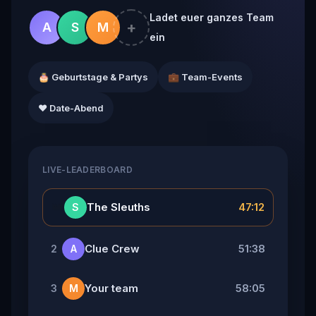
Ladet euer ganzes Team
+
A
S
M
ein
🎂 Geburtstage & Partys
💼 Team-Events
❤️ Date-Abend
LIVE-LEADERBOARD
👑
The Sleuths
47:12
S
Clue Crew
51:38
2
A
Your team
58:05
3
M