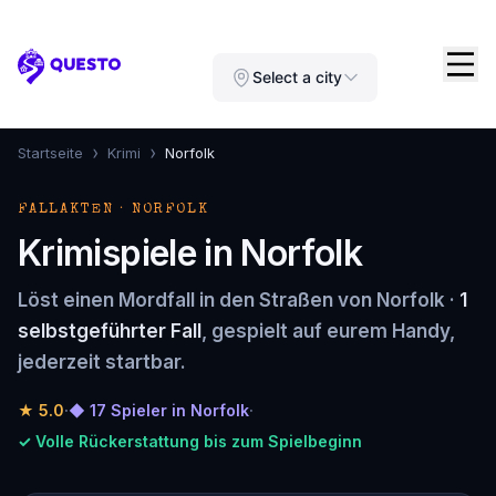
Questo
Select a city
›
›
Startseite
Krimi
Norfolk
FALLAKTEN · NORFOLK
Krimispiele in Norfolk
Löst einen Mordfall in den Straßen von Norfolk ·
1
selbstgeführter Fall
, gespielt auf eurem Handy,
jederzeit startbar.
★
5.0
·
◆ 17 Spieler in Norfolk
·
✓ Volle Rückerstattung bis zum Spielbeginn