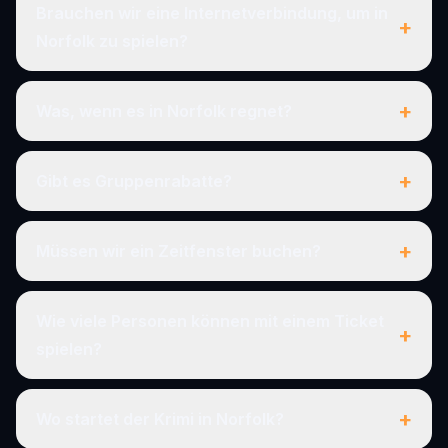
Brauchen wir eine Internetverbindung, um in
+
Norfolk zu spielen?
+
Was, wenn es in Norfolk regnet?
+
Gibt es Gruppenrabatte?
+
Müssen wir ein Zeitfenster buchen?
Wie viele Personen können mit einem Ticket
+
spielen?
+
Wo startet der Krimi in Norfolk?