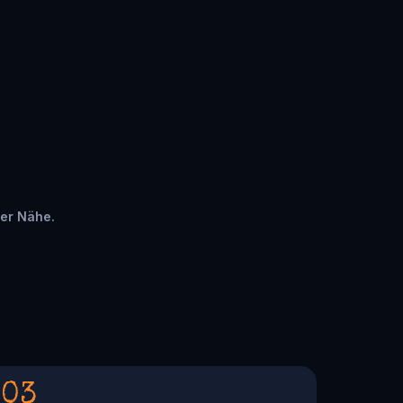
rer Nähe.
03