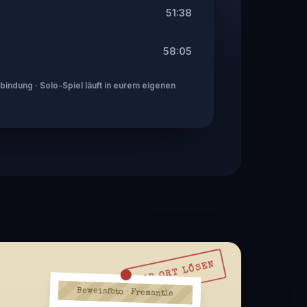
51:38
58:05
indung · Solo-Spiel läuft in eurem eigenen
VOR ORT LÖSEN
Beweisfoto · Fremantle