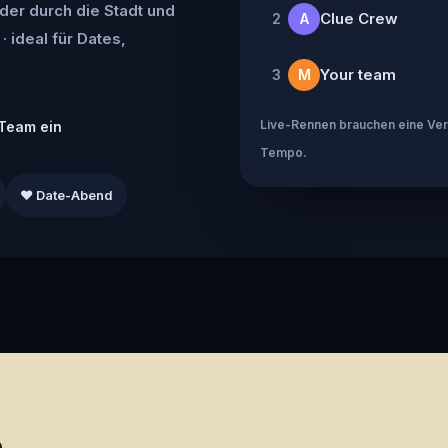
der durch die Stadt und
Clue Crew
2
A
· ideal für Dates,
Your team
3
M
Live-Rennen brauchen eine Verb
Team ein
Tempo.
❤️ Date-Abend
e