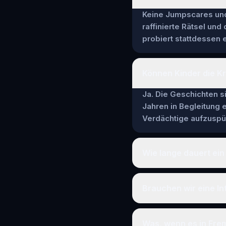
Keine Jumpscares und 
raffinierte Rätsel und
probiert stattdessen e
Können Kinder die Kr
Ja. Die Geschichten si
Jahren in Begleitung
Verdächtige aufzuspür
Wie lange dauert ein 
Brauchen wir eine In
Was, wenn es in Fre