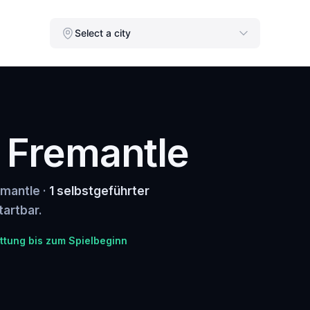
Select a city
n Fremantle
emantle ·
1 selbstgeführter
tartbar.
ttung bis zum Spielbeginn