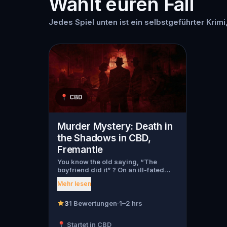
Wählt euren Fall
Jedes Spiel unten ist ein selbstgeführter Krimi
📍
CBD
Murder Mystery: Death in
the Shadows in CBD,
Fremantle
You know the old saying, “The
boyfriend did it” ? On an ill-fated
night, love goes terribly wrong for
Mehr lesen
Bella Wanderlust and Walter Bridges
. Bella, a famous travel blogger, was
found dead during a ghost tour led
3
1 Bewertungen
·
1–2 hrs
by the theatrical Percy Shadows .
Now, it’s up to you to uncover the
📍 Startet in CBD
truth. Was it Walter, the obsessed