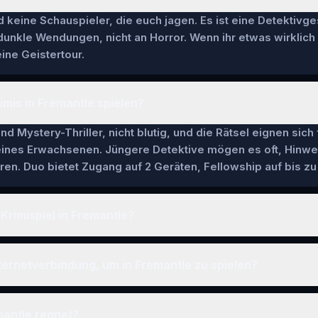
keine Schauspieler, die euch jagen. Es ist eine Detektivge
 dunkle Wendungen, nicht an Horror. Wenn ihr etwas wirklich
ine Geistertour.
imis in Fremantle spielen?
nd Mystery-Thriller, nicht blutig, und die Rätsel eignen sich
 eines Erwachsenen. Jüngere Detektive mögen es oft, Hinwe
en. Duo bietet Zugang auf 2 Geräten, Fellowship auf bis zu 
Krimispiel in Fremantle?
ternetverbindung, um in Fremantle zu spielen?
mantle regnet?