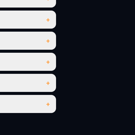
+
+
+
+
+