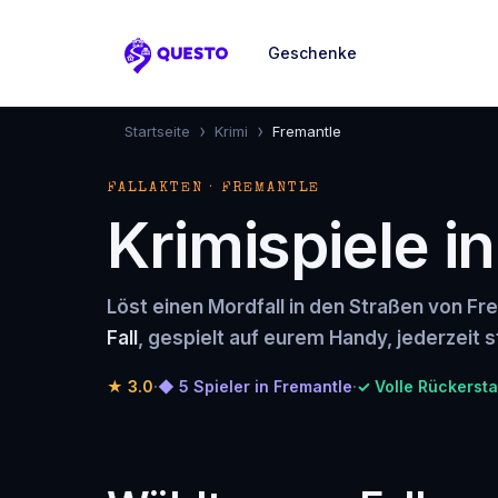
Geschenke
Questo
›
›
Startseite
Krimi
Fremantle
FALLAKTEN · FREMANTLE
Krimispiele i
Löst einen Mordfall in den Straßen von Fr
Fall
, gespielt auf eurem Handy, jederzeit s
★
3.0
·
◆ 5 Spieler in Fremantle
·
✓ Volle Rückersta