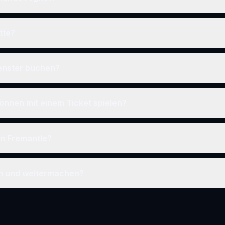
tte?
fenster buchen?
önnen mit einem Ticket spielen?
 in Fremantle?
en und weitermachen?