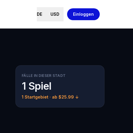
DE
USD
Einloggen
FÄLLE IN DIESER STADT
1 Spiel
1 Startgebiet
· ab $25.99 ↓