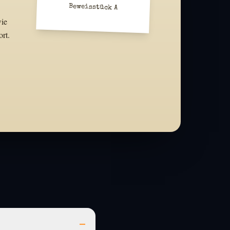
Beweisstück A
wie
rt.
–