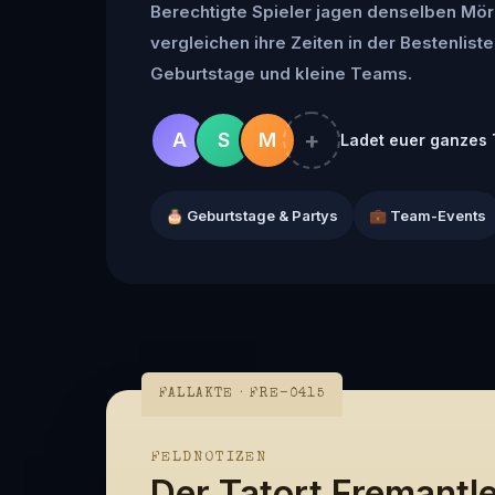
Berechtigte Spieler jagen denselben Mör
vergleichen ihre Zeiten in der Bestenliste 
Geburtstage und kleine Teams.
+
A
S
M
Ladet euer ganzes 
🎂 Geburtstage & Partys
💼 Team-Events
FALLAKTE · FRE-0415
FELDNOTIZEN
Der Tatort Fremantl