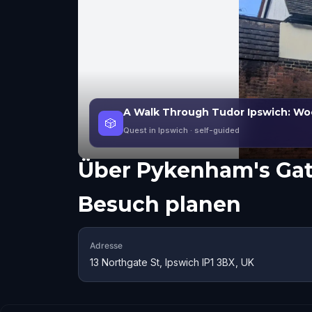
A Walk Through Tudor Ipswich: Wo
🎲
Quest in Ipswich
· self-guided
Über
Pykenham's Ga
Besuch planen
Adresse
13 Northgate St, Ipswich IP1 3BX, UK