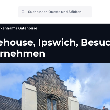
ykenham's Gatehouse
house, Ipswich, Besu
ternehmen