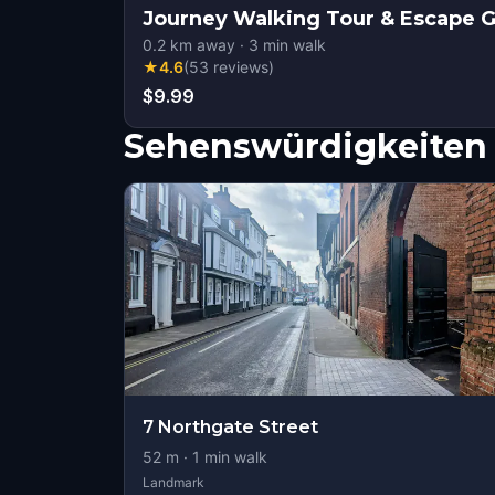
Journey Walking Tour & Escape
0.2
km away
·
3
min walk
★
4.6
(
53
reviews
)
$9.99
Sehenswürdigkeiten 
7 Northgate Street
52
m ·
1
min walk
Landmark