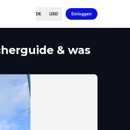
DE
USD
Einloggen
cherguide & was