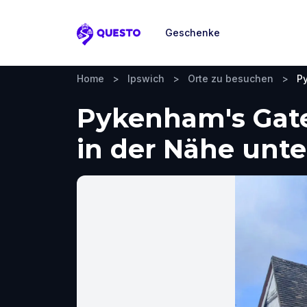
Geschenke
Questo
Home
>
Ipswich
>
Orte zu besuchen
>
P
Pykenham's Gate
in der Nähe un