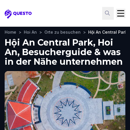
Questo
Home
>
Hoi An
>
Orte zu besuchen
>
Hội An Central Park
Hội An Central Park, Hoi
An, Besucherguide & was
in der Nähe unternehmen