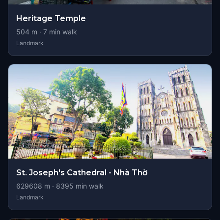
Heritage Temple
504
m ·
7
min walk
Landmark
St. Joseph's Cathedral - Nhà Thờ
629608
m ·
8395
min walk
Landmark