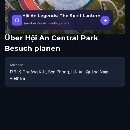
Hội An Legends: The Spirit Lantern
🎲
→
Quest in Hoi An
· self-guided
Über
Hội An Central Park
Besuch planen
Adresse
176 Lý Thường Kiệt, Sơn Phong, Hội An, Quảng Nam,
Vietnam