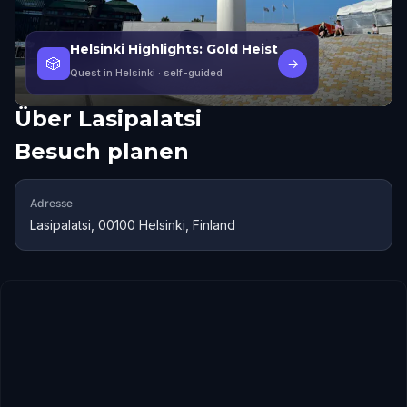
Helsinki Highlights: Gold Heist
🎲
→
Quest in Helsinki
· self-guided
Über
Lasipalatsi
Besuch planen
Adresse
Lasipalatsi, 00100 Helsinki, Finland