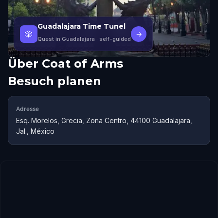
Guadalajara Time Tunel
🎲
→
Quest in Guadalajara
· self-guided
Über
Coat of Arms
Besuch planen
Adresse
Esq. Morelos, Grecia, Zona Centro, 44100 Guadalajara,
Jal., México