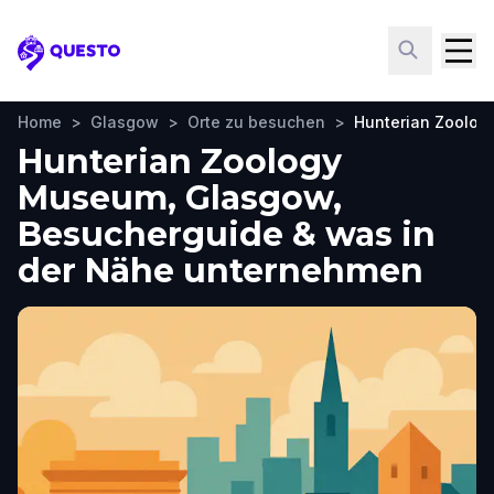
Questo
Home
>
Glasgow
>
Orte zu besuchen
>
Hunterian Zoolo
Hunterian Zoology
Museum, Glasgow,
Besucherguide & was in
der Nähe unternehmen