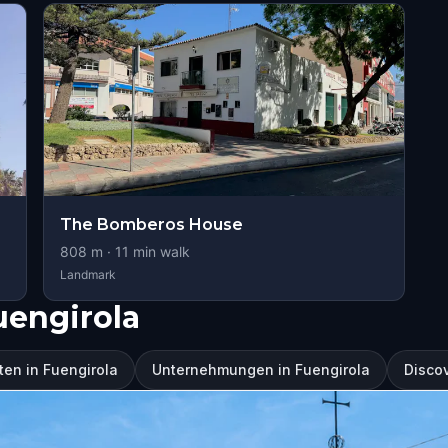
The Bomberos House
808
m ·
11
min walk
Landmark
uengirola
en in Fuengirola
Unternehmungen in Fuengirola
Discov