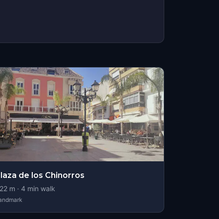
laza de los Chinorros
22
m ·
4
min walk
andmark