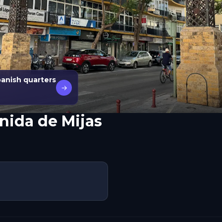
panish quarters
→
nida de Mijas