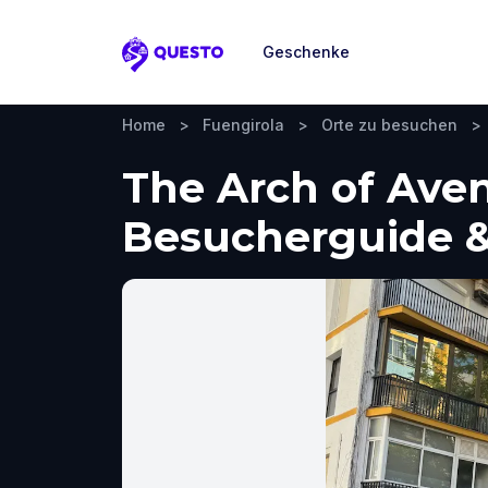
Geschenke
Questo
Home
>
Fuengirola
>
Orte zu besuchen
>
The Arch of Aven
Besucherguide &