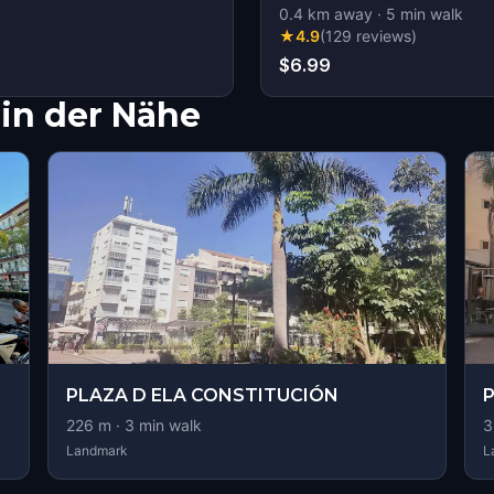
0.4
km away
·
5
min walk
★
4.9
(
129
reviews
)
$6.99
in der Nähe
PLAZA D ELA CONSTITUCIÓN
P
226
m ·
3
min walk
3
Landmark
L