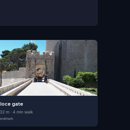
loce gate
32
m ·
4
min walk
andmark