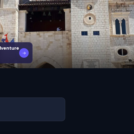
dventure
→