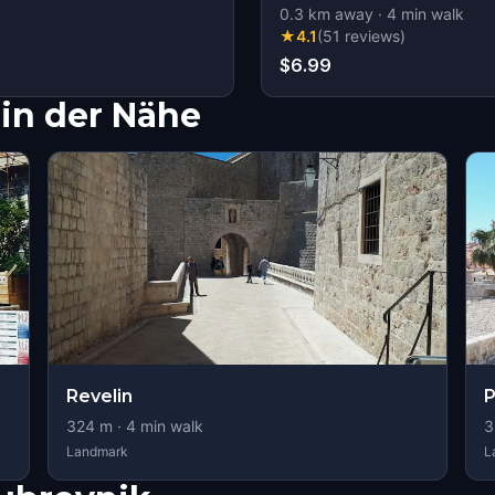
0.3
km away
·
4
min walk
★
4.1
(
51
reviews
)
$6.99
in der Nähe
Revelin
P
324
m ·
4
min walk
3
Landmark
L