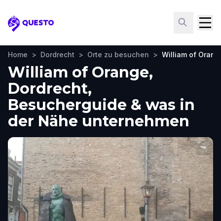
Questo
Home
>
Dordrecht
>
Orte zu besuchen
>
William of Orang
William of Orange,
Dordrecht,
Besucherguide & was in
der Nähe unternehmen