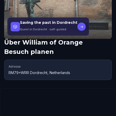
Saving the past in Dordrecht
🎲
→
Quest in Dordrecht
· self-guided
Über
William of Orange
Besuch planen
Adresse
RM79+WRR Dordrecht, Netherlands