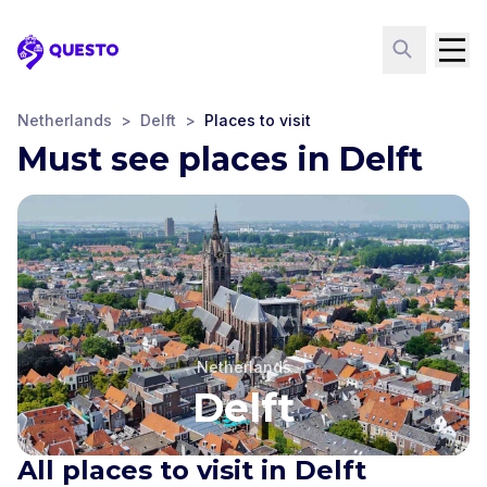
Questo
Netherlands
>
Delft
>
Places to visit
Must see places in Delft
Netherlands
Delft
All places to visit in Delft