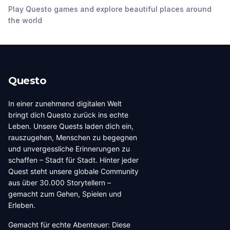
Play Questo games and explore beautiful places around
Stadhuis Delft
Delft Windmill de Roos
Koornmarkt
the world
Delft
,
Netherlands
Delft
,
Netherlands
Delft
,
Netherlands
Questo
In einer zunehmend digitalen Welt
bringt dich Questo zurück ins echte
Leben. Unsere Quests laden dich ein,
rauszugehen, Menschen zu begegnen
und unvergessliche Erinnerungen zu
schaffen – Stadt für Stadt. Hinter jeder
Quest steht unsere globale Community
aus über 30.000 Storytellern –
gemacht zum Gehen, Spielen und
Erleben.
Gemacht für echte Abenteuer: Diese