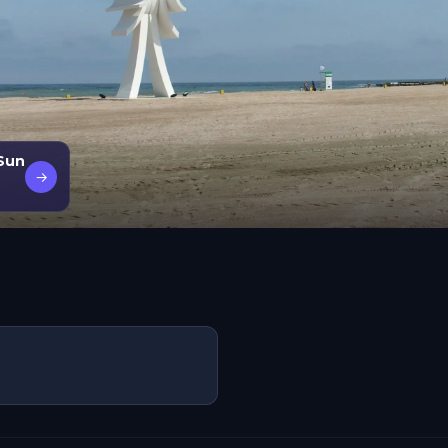
 Sun
→