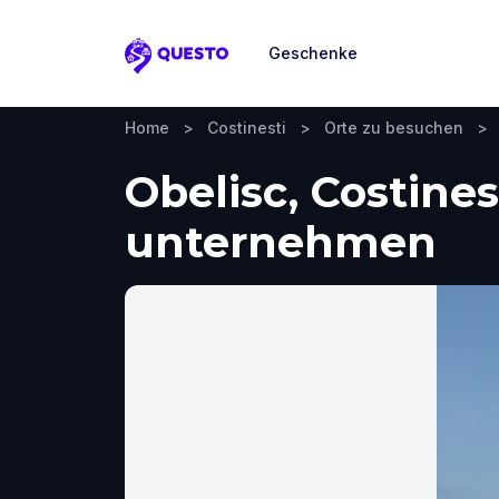
Geschenke
Questo
Home
>
Costinesti
>
Orte zu besuchen
>
Obelisc, Costine
unternehmen