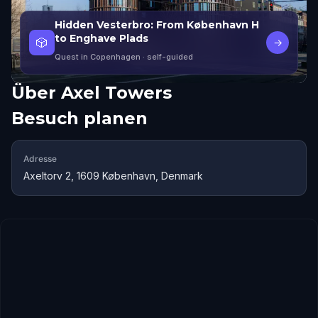
Hidden Vesterbro: From København H
to Enghave Plads
🎲
→
Quest in Copenhagen
· self-guided
Über
Axel Towers
Besuch planen
Adresse
Axeltorv 2, 1609 København, Denmark