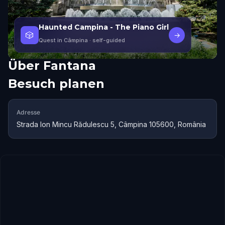
Haunted Campina - The Piano Girl
🎲
→
Quest in Câmpina
· self-guided
Über
Fantana
Besuch planen
Adresse
Strada Ion Mincu Rădulescu 5, Câmpina 105600, România