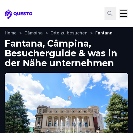
Questo
Home
>
Câmpina
>
Orte zu besuchen
>
Fantana
Fantana, Câmpina,
Besucherguide & was in
der Nähe unternehmen