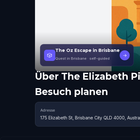
The Oz Escape in Brisbane
🎲
→
Quest in Brisbane
· self-guided
Über
The Elizabeth P
Besuch planen
Adresse
175 Elizabeth St, Brisbane City QLD 4000, Austra