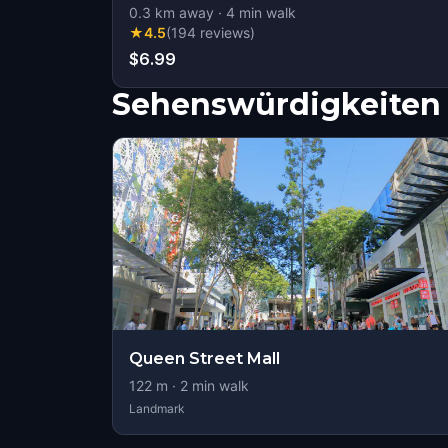
0.3
km away
·
4
min walk
★
4.5
(
194
reviews
)
$6.99
Sehenswürdigkeiten 
Queen Street Mall
122
m ·
2
min walk
Landmark