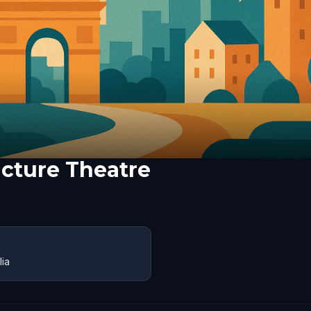
icture Theatre
lia