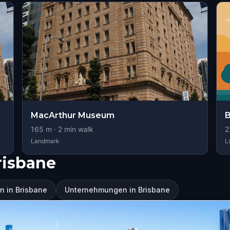
MacArthur Museum
B
165
m ·
2
min walk
2
Landmark
L
risbane
n in Brisbane
Unternehmungen in Brisbane