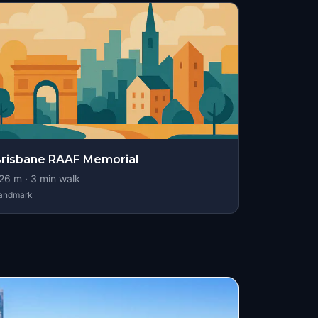
risbane RAAF Memorial
26
m ·
3
min walk
andmark