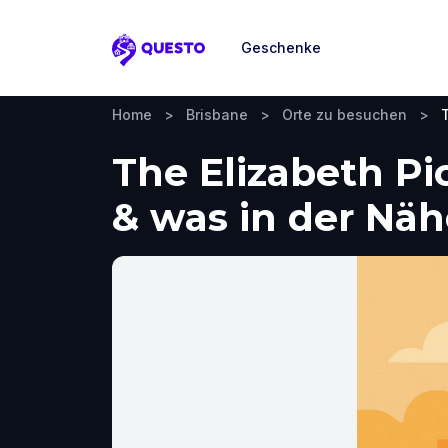
Geschenke
Questo
Home
>
Brisbane
>
Orte zu besuchen
>
The Elizabeth Pi
& was in der Nä