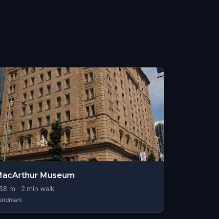
MacArthur Museum
38
m ·
2
min walk
andmark