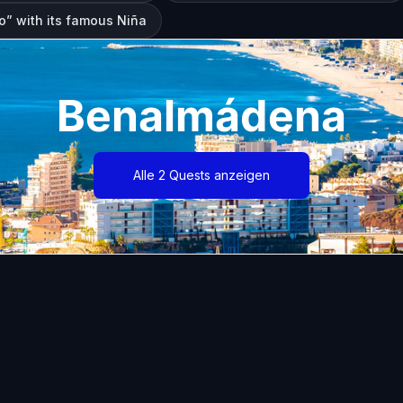
o” with its famous Niña
Benalmádena
Alle 2 Quests anzeigen