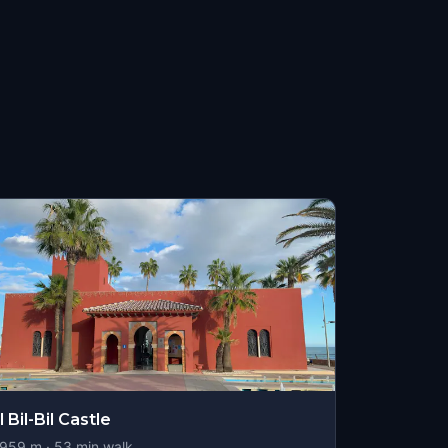
l Bil-Bil Castle
959
m ·
53
min walk