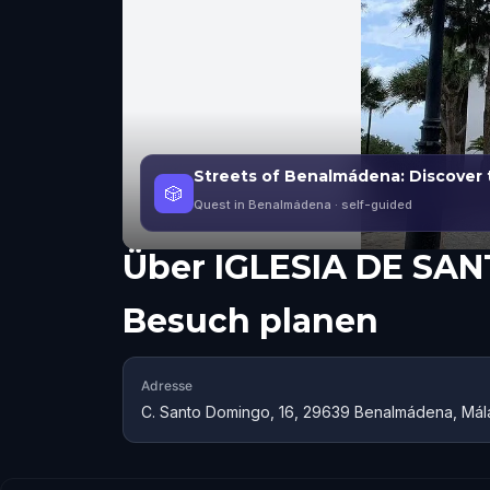
Streets of Benalmádena: Discover 
🎲
Quest in Benalmádena
· self-guided
Über
IGLESIA DE S
Besuch planen
Adresse
C. Santo Domingo, 16, 29639 Benalmádena, Mál