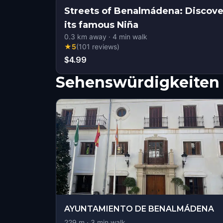
Streets of Benalmádena: Discove
its famous Niña
0.3
km away
·
4
min walk
★
5
(
101
reviews
)
$4.99
Sehenswürdigkeiten 
AYUNTAMIENTO DE BENALMÁDENA
229
m ·
3
min walk