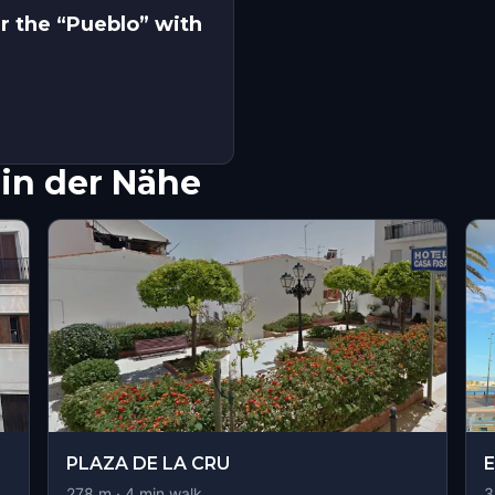
r the “Pueblo” with
in der Nähe
PLAZA DE LA CRU
E
278
m ·
4
min walk
3