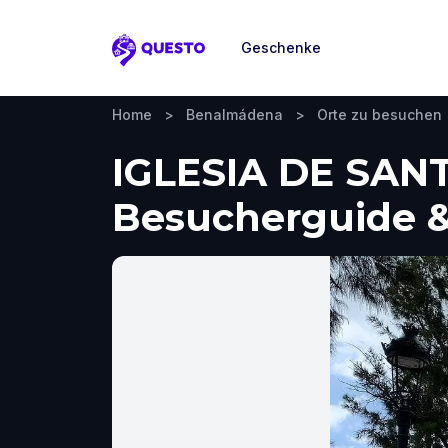
Geschenke
Questo
Home
>
Benalmádena
>
Orte zu besuchen
IGLESIA DE SA
Besucherguide &