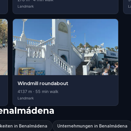
Landmark
L
Windmill roundabout
4137
m ·
55
min walk
Landmark
Benalmádena
keiten in Benalmádena
Unternehmungen in Benalmádena