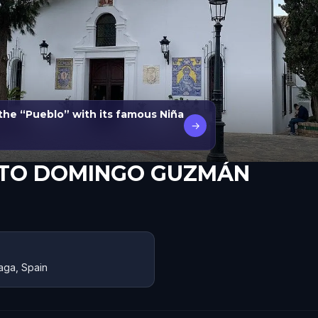
the “Pueblo” with its famous Niña
→
ANTO DOMINGO GUZMÁN
aga, Spain