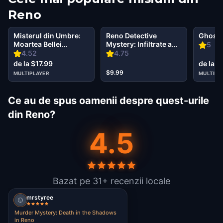
Reno
Misterul din Umbre:
Reno Detective
Ghost 
Moartea Bellei
Mystery: Infiltrate a
5
Wanderlust în Reno
Secret Society!
4.52
4.75
de la $17.99
de la $
$9.99
MULTIPLAYER
MULTIPL
Ce au de spus oamenii despre quest-urile
din Reno?
4.5
Bazat pe 31+ recenzii locale
mrstyree
Murder Mystery: Death in the Shadows
in Reno