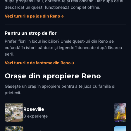
după programul tău, oprește-te și reia oricând · iar după ce ai
descărcat un quest, funcționează complet offline.
Vezi tururile pe jos din Reno
→
Pentru un strop de fior
Preferi fiorii în locul indiciilor? Unele quest-uri din Reno se
cufundă în istorii bântuite și legende întunecate după lăsarea
serii.
Vezi tururile de fantome din Reno
→
Orașe din apropiere
Reno
Găsește un oraș în apropiere pentru a te juca cu familia și
prietenii.
Roseville
3
experiențe