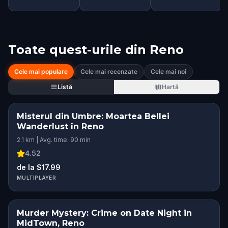
Toate quest-urile din
Reno
Cele mai populare
Cele mai recenzate
Cele mai noi
Listă
Hartă
Misterul din Umbre: Moartea Bellei
Wanderlust în Reno
2.1 km | Avg. time: 90 min
4.52
de la $17.99
MULTIPLAYER
Murder Mystery: Crime on Date Night in
MidTown, Reno