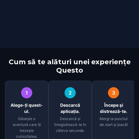
Cum să te alături unei experiențe
Questo
1
2
3
Alege-ți quest-
Descarcă
Începe și
ul.
aplicația.
distrează-te.
Găsește o
Descarcă și
Mergi la punctul
aventură care îți
înregistrează-te în
de start și joacă!
trezește
câteva secunde.
curiozitatea.