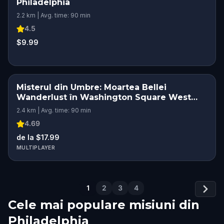
Philadelphia
2.2 km | Avg. time: 90 min
4.5
$9.99
Misterul din Umbre: Moartea Bellei
Wanderlust în Washington Square West
Philadelphia
2.4 km | Avg. time: 90 min
4.69
de la $17.99
MULTIPLAYER
1
2
3
4
Cele mai populare misiuni din
Philadelphia