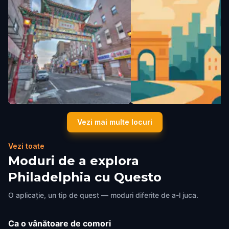
Chinatown
Lubert Plaza
Vezi mai multe locuri
Philadelphia
,
United States of America
Philadelphia
,
United States of A
Vezi toate
Moduri de a explora
Philadelphia cu Questo
O aplicație, un tip de quest — moduri diferite de a-l juca.
Ca o vânătoare de comori