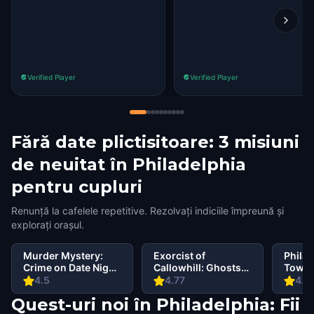
Verified Player
Verified Player
Fără date plictisitoare: 3 misiuni
de neuitat în Philadelphia
pentru cupluri
Renunță la cafelele repetitive. Rezolvați indiciile împreună și
explorați orașul.
Murder Mystery:
Exorcist of
Philad
Crime on Date Night
Callowhill: Ghosts
Town:
in Center City,
of Philadelphia
Case
4.5
4.77
4.6
Philadelphia
Quest-uri noi în Philadelphia: Fii