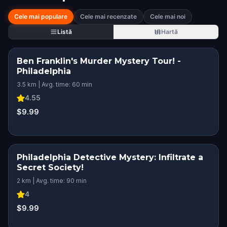
Cele mai populare
Cele mai recenzate
Cele mai noi
Listă
Hartă
Ben Franklin's Murder Mystery Tour! -
Philadelphia
3.5 km | Avg. time: 60 min
4.55
$9.99
Philadelphia Detective Mystery: Infiltrate a
Secret Society!
2 km | Avg. time: 90 min
4
$9.99