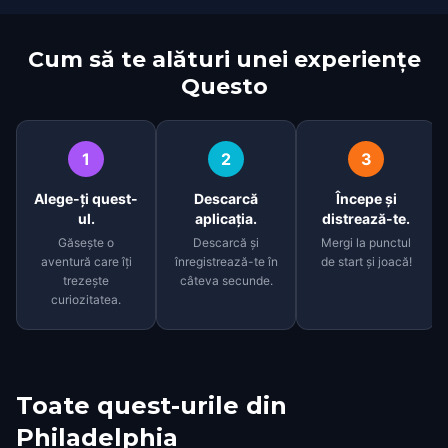
Cum să te alături unei experiențe
Questo
1
2
3
Alege-ți quest-
Descarcă
Începe și
ul.
aplicația.
distrează-te.
Găsește o
Descarcă și
Mergi la punctul
aventură care îți
înregistrează-te în
de start și joacă!
trezește
câteva secunde.
curiozitatea.
Toate quest-urile din
Philadelphia