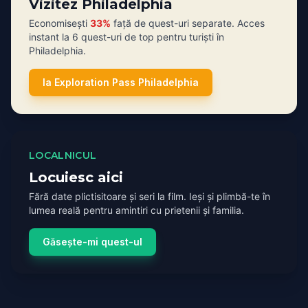
Vizitez Philadelphia
Economisești
33%
față de quest-uri separate. Acces
instant la 6 quest-uri de top pentru turiști în
Philadelphia.
Ia Exploration Pass Philadelphia
LOCALNICUL
Locuiesc aici
Fără date plictisitoare și seri la film. Ieși și plimbă-te în
lumea reală pentru amintiri cu prietenii și familia.
Găsește-mi quest-ul