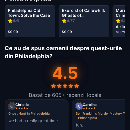
Philadelphia Old
Exorcist of Callowhill:
Murder
Town: Solve the Case
Ghosts of
Crime o
Philadelphia
Center 
4.6
4.77
4.5
Philad
de la $
$9.99
$9.99
MULTIPL
Ce au de spus oamenii despre quest-urile
din Philadelphia?
4.5
Bazat pe 605+ recenzii locale
Christie
Caroline
Ghost Hunt in Philadelphia
Ben Franklin's Murder Mystery Tour
- Philadelphia
we had a really great time
fun.