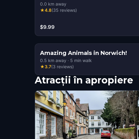
0.0
km away
★
4.8
(
35
reviews
)
$9.99
Amazing Animals in Norwich!
0.5
km away
·
5
min walk
★
3.7
(
3
reviews
)
Atracții în apropiere