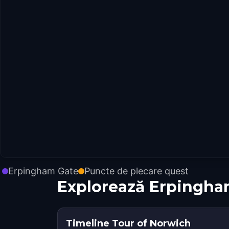
Erpingham Gate
Puncte de plecare quest
Explorează Erpingha
Timeline Tour of Norwich