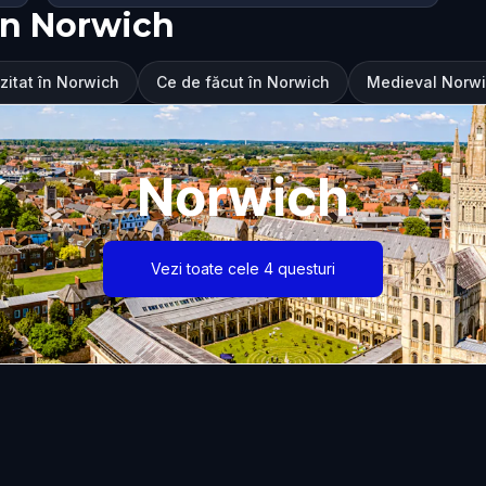
în Norwich
izitat în Norwich
Ce de făcut în Norwich
Medieval Norwi
Norwich
Vezi toate cele 4 questuri