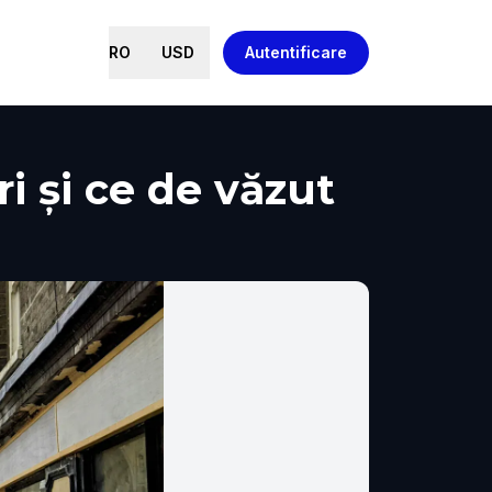
RO
USD
Autentificare
i și ce de văzut