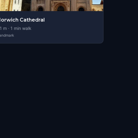
orwich Cathedral
1
m ·
1
min walk
andmark