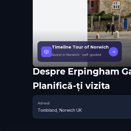
Timeline Tour of Norwich
🎲
→
Quest in Norwich
· self-guided
Despre
Erpingham G
Planifică-ți vizita
Adresă
Tombland, Norwich UK