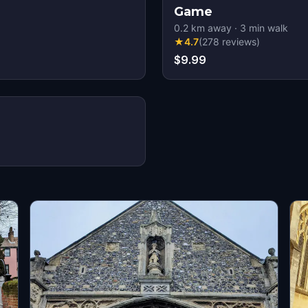
Game
0.2
km away
·
3
min walk
★
4.7
(
278
reviews
)
$9.99