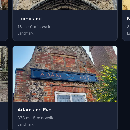
Tombland
N
18
m ·
0
min walk
8
Landmark
L
Adam and Eve
378
m ·
5
min walk
Landmark