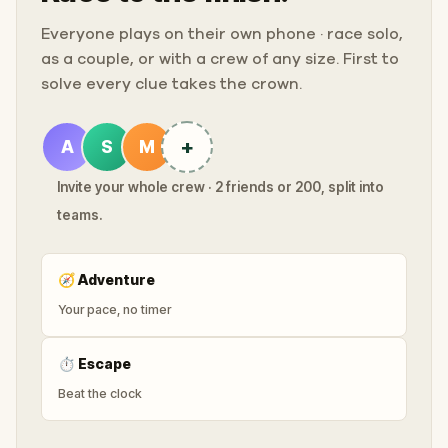
Everyone plays on their own phone · race solo,
as a couple, or with a crew of any size. First to
solve every clue takes the crown.
+
A
S
M
Invite your whole crew · 2 friends or 200, split into
teams.
🧭
Adventure
Your pace, no timer
⏱
Escape
Beat the clock