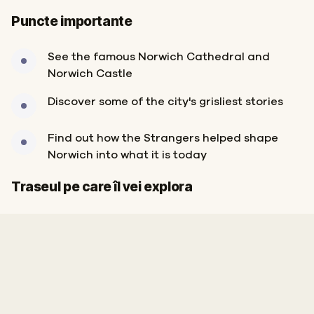
Puncte importante
See the famous Norwich Cathedral and
Norwich Castle
Discover some of the city's grisliest stories
Find out how the Strangers helped shape
Norwich into what it is today
Start
Sosire
Traseul pe care îl vei explora