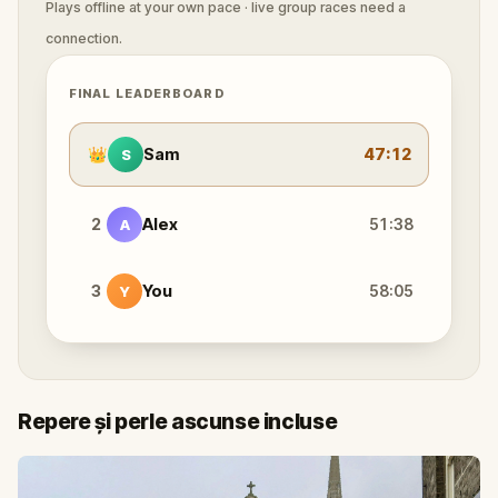
Plays offline at your own pace · live group races need a
connection.
FINAL LEADERBOARD
👑
Sam
47:12
S
2
Alex
51:38
A
3
You
58:05
Y
Repere și perle ascunse incluse