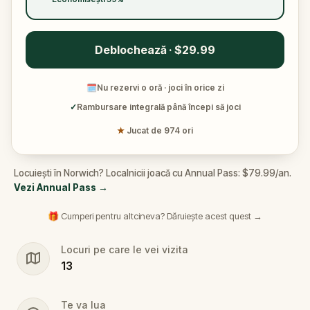
Deblochează · $29.99
🗓
Nu rezervi o oră · joci în orice zi
✓
Rambursare integrală până începi să joci
★
Jucat de 974 ori
Locuiești în Norwich? Localnicii joacă cu Annual Pass: $79.99/an.
Vezi Annual Pass
→
🎁 Cumperi pentru altcineva? Dăruiește acest quest →
Locuri pe care le vei vizita
13
Te va lua