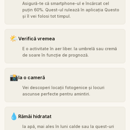
Asigură-te că smartphone-ul e încărcat cel
puțin 60%. Quest-ul rulează în aplicația Questo
și îl vei folosi tot timpul.
🌤️
Verifică vremea
E o activitate în aer liber. Ia umbrelă sau cremă
de soare în funcție de prognoză.
📸
Ia o cameră
Vei descoperi locații fotogenice și locuri
ascunse perfecte pentru amintiri.
💧
Rămâi hidratat
Ia apă, mai ales în luni calde sau la quest-uri