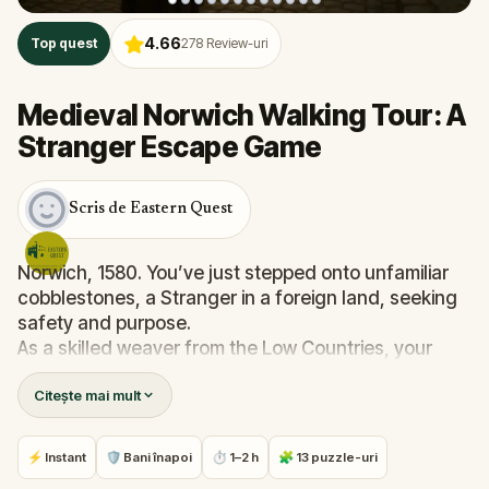
4.66
Top quest
278
Review-uri
Medieval Norwich Walking Tour: A
Stranger Escape Game
Scris de Eastern Quest
Norwich, 1580. You’ve just stepped onto unfamiliar
cobblestones, a Stranger in a foreign land, seeking
safety and purpose.
As a skilled weaver from the Low Countries, your
future begins here—but first, you must find your way
Citește mai mult
through the city’s winding lanes. With only a note in
your pocket and distant voices guiding you, uncover
Norwich’s medieval secrets, solve clever puzzles,
⚡ Instant
🛡 Bani înapoi
⏱ 1–2 h
🧩 13 puzzle-uri
and follow clues that lead to safety… or something