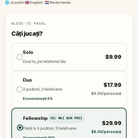
else. Walk, explore, and feel history come alive with
🌐
Joacă în
🇬🇧 English · 🇳🇱 Nederlands
every step.
This is more than a game - it’s a shared adventure
through time, perfect to experience with a friend or
ALEGE-ȚI PASUL
loved one. Lace up your boots—your escape begins
Câți jucați?
now.
Solo
$9.99
Doar tu, pe telefonul tău
Duo
$17.99
2 jucători, 2 telefoane
$9.00/persoană
Economisești 9%
Fellowship
CEL MAI BUN PREȚ
$29.99
Până la 5 jucători, 5 telefoane
$6.00/persoană
Economisești 39%