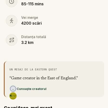
85
-
115
mins
Vei merge
4200
scări
Distanța totală
3.2
km
UN MESAJ DE LA EASTERN QUEST
“Game creator in the East of England.”
Cunoaște creatorul