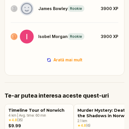
James Bowley
3900
XP
Rookie
Isobel Morgan
3900
XP
Rookie
Arată mai mult
Te-ar putea interesa aceste quest-uri
Timeline Tour of Norwich
Murder Mystery: Death 
4
km
|
Avg. time:
60
min
the Shadows in Norwic
★
4.8
(
35
)
2.1
km
$9.99
★
4.8
(
6
)