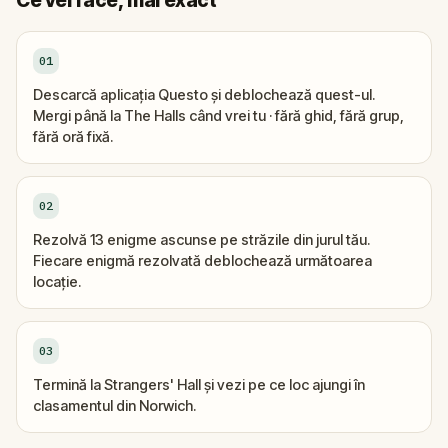
Ce vei face, mai exact
01
Descarcă aplicația Questo și deblochează quest-ul.
Mergi până la The Halls când vrei tu · fără ghid, fără grup,
fără oră fixă.
02
Rezolvă 13 enigme ascunse pe străzile din jurul tău.
Fiecare enigmă rezolvată deblochează următoarea
locație.
03
Termină la Strangers' Hall și vezi pe ce loc ajungi în
clasamentul din Norwich.