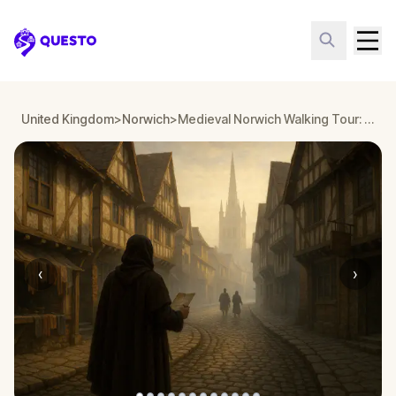
Questo
United Kingdom
>
Norwich
>
Medieval Norwich Walking Tour: A Stranger Escape Game
‹
›