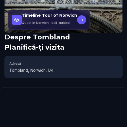
Timeline Tour of Norwich
🎲
→
Quest in Norwich
· self-guided
Despre
Tombland
Planifică-ți vizita
Adresă
Tombland, Norwich, UK