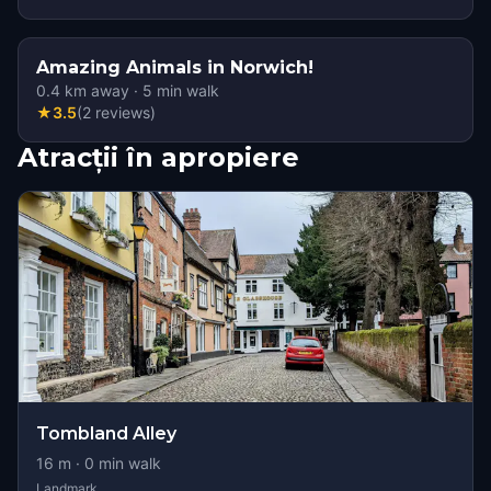
Amazing Animals in Norwich!
0.4
km away
·
5
min walk
★
3.5
(
2
reviews
)
Atracții în apropiere
Tombland Alley
16
m ·
0
min walk
Landmark