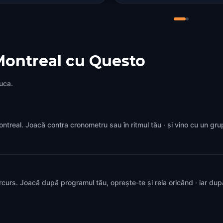
Montreal cu Questo
juca.
 Montreal. Joacă contra cronometru sau în ritmul tău · și vino cu un gr
rcurs. Joacă după programul tău, oprește-te și reia oricând · iar du