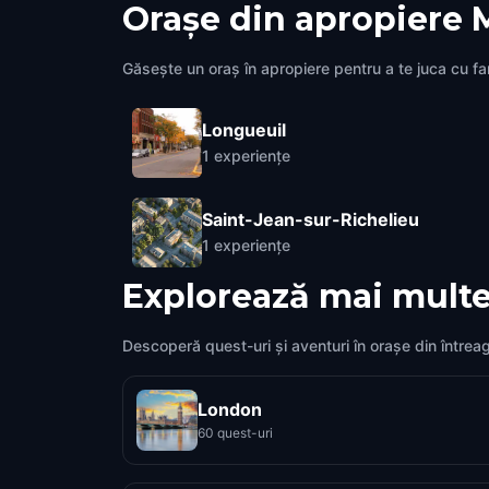
Orașe din apropiere
Găsește un oraș în apropiere pentru a te juca cu fami
Longueuil
1
experiențe
Saint-Jean-sur-Richelieu
1
experiențe
Explorează mai multe
Descoperă quest-uri și aventuri în orașe din întrea
London
60 quest-uri