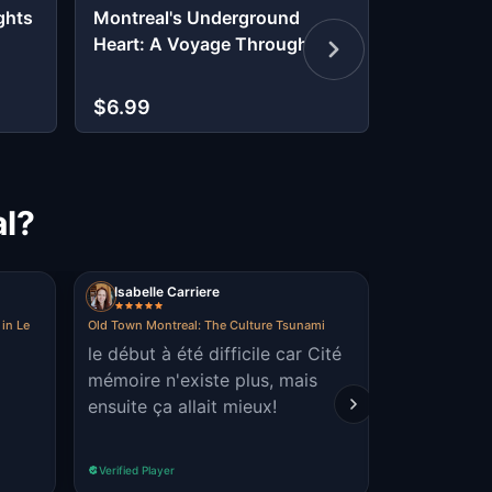
ghts
Montreal's Underground
Misterul 
Heart: A Voyage Through
Bellei Wan
Time
Plateau-M
de la $17
$6.99
MULTIPLAYER
al?
Isabelle Carriere
Le3dePiq
in Le
Old Town Montreal: The Culture Tsunami
Montreal - Old 
le début à été difficile car Cité
Gems shou
mémoire n'existe plus, mais
successful
ensuite ça allait mieux!
quest! Than
was fun!
Verified Player
Verified Player