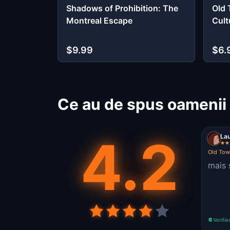
Shadows of Prohibition: The
Old 
Montreal Escape
Cult
$9.99
$6.
Ce au de spus oamenii 
4.2
La
Old Tow
mais 
Verifie