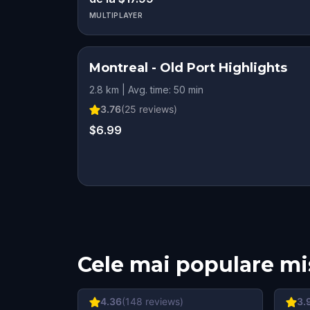
MULTIPLAYER
Montreal - Old Port Highlights
2.8 km | Avg. time: 50 min
3.76
(
25
reviews)
$6.99
Cele mai populare mi
4.36
(
148
reviews)
3.