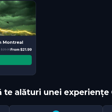
in Montreal
From
$21.99
$29.99
 te alături unei experiențe