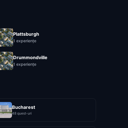
Plattsburgh
1
experiențe
Drummondville
1
experiențe
Bucharest
48 quest-uri