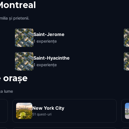
Montreal
lia și prietenii.
Saint-Jerome
1
experiențe
Saint-Hyacinthe
1
experiențe
 orașe
ga lume
New York City
51 quest-uri