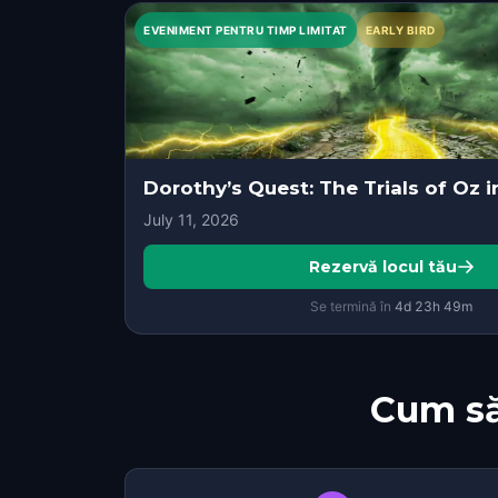
EVENIMENT PENTRU TIMP LIMITAT
EARLY BIRD
Dorothy’s Quest: The Trials of Oz 
July 11, 2026
Rezervă locul tău
Se termină în
4d
23
h
49
m
Cum să