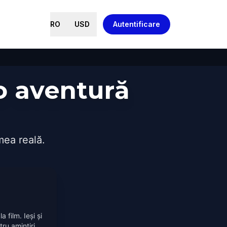
RO
USD
Autentificare
o aventură
mea reală.
a film. Ieși și
ru amintiri