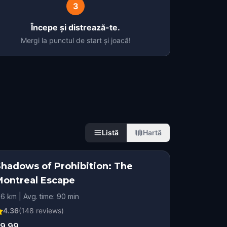
3
Începe și distrează-te.
Mergi la punctul de start și joacă!
Listă
Hartă
Shadows of Prohibition: The
Montreal Escape
.6 km | Avg. time: 90 min
4.36
(
148
reviews)
9.99