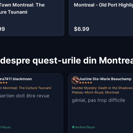
Town Montreal: The
Montreal - Old Port Highli
ure Tsunami
99
$6.99
despre quest-urile din Montre
ura7411 blackmoon
Justine Ste-Marie Beauchamp
n Montreal: The Culture Tsunami
Murder Mystery: Death in the Shadows 
Plateau-Mont-Royal, Montreal
sertien doit être revue
génial, pas trop difficile
d Player
Verified Player