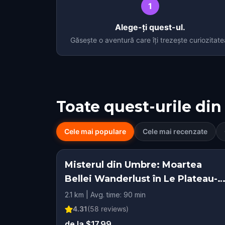
1
Alege-ți quest-ul.
Găsește o aventură care îți trezește curiozitate
Toate quest-urile din
Cele mai populare
Cele mai recenzate
Misterul din Umbre: Moartea
Bellei Wanderlust în Le Plateau-
Mont-Royal Montreal
2.1 km | Avg. time: 90 min
4.31
(
58
reviews)
de la $17.99