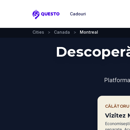
Cadouri
Questo
Cities
>
Canada
>
Montreal
Descoperă
Platforma
CĂLĂTORU
Vizitez
Economiseșt
separate. Acc