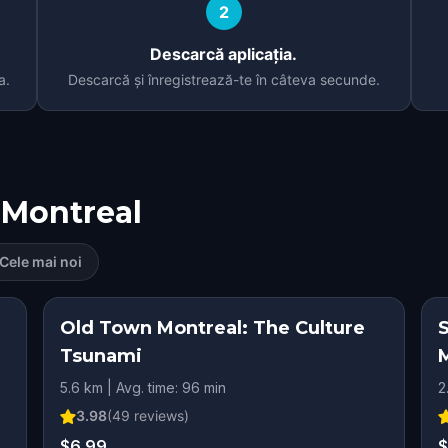
2
Descarcă aplicația.
a.
Descarcă și înregistrează-te în câteva secunde.
Montreal
Cele mai noi
Old Town Montreal: The Culture
Tsunami
5.6 km | Avg. time: 96 min
2
3.98
(
49
reviews)
$6.99
$