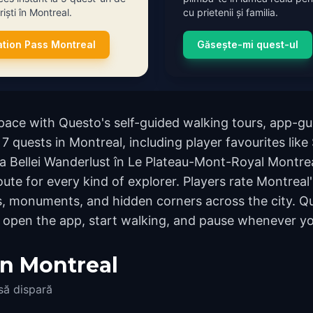
iști în Montreal.
cu prietenii și familia.
ation Pass Montreal
Găsește-mi quest-ul
ace with Questo's self-guided walking tours, app-gui
7 quests in Montreal, including player favourites lik
a Bellei Wanderlust în Le Plateau-Mont-Royal Montre
oute for every kind of explorer. Players rate Montreal
, monuments, and hidden corners across the city. Qu
 open the app, start walking, and pause whenever you
în Montreal
 să dispară