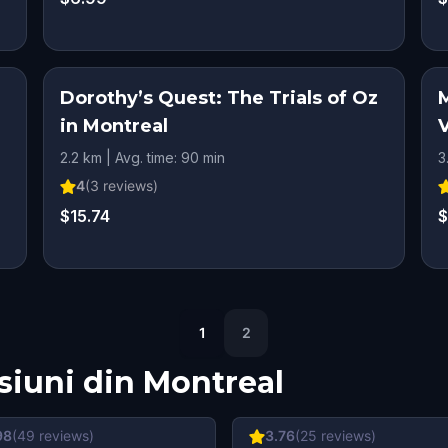
Dorothy’s Quest: The Trials of Oz
in Montreal
2.2 km | Avg. time: 90 min
3
4
(
3
reviews)
$15.74
$
1
2
siuni din
Montreal
98
(
49
reviews)
3.76
(
25
reviews)