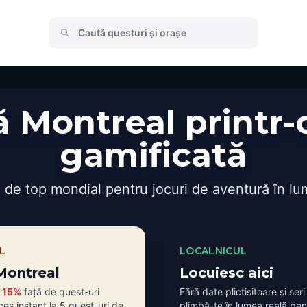
 Montreal printr-
gamificată
 de top mondial pentru jocuri de aventură în lu
L
LOCALNICUL
 Montreal
Locuiesc aici
i
15%
față de quest-uri
Fără date plictisitoare și seri l
es instant la 5 quest-uri de
plimbă-te în lumea reală pent