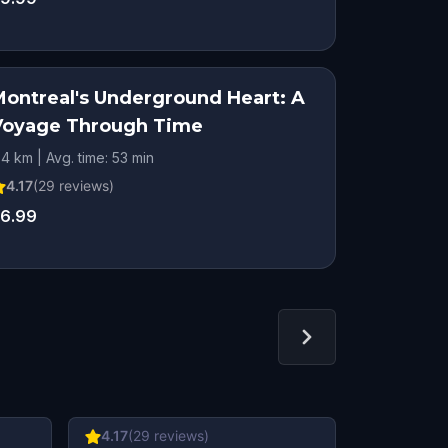
Montreal's Underground Heart: A
Voyage Through Time
.4 km | Avg. time: 53 min
4.17
(
29
reviews)
6.99
4.17
(
29
reviews)
4.31
(
58
r