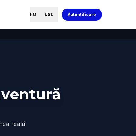
RO
USD
Autentificare
aventură
mea reală.