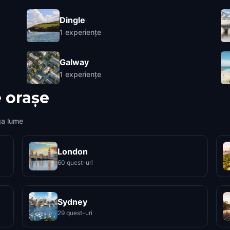
Dingle
1
experiențe
Galway
1
experiențe
 orașe
ga lume
London
60 quest-uri
Sydney
29 quest-uri