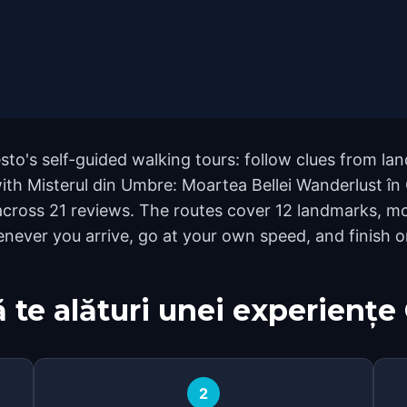
sto's self-guided walking tours: follow clues from l
 with Misterul din Umbre: Moartea Bellei Wanderlust în
5 across 21 reviews. The routes cover 12 landmarks,
whenever you arrive, go at your own speed, and finish
 te alături unei experiențe
2