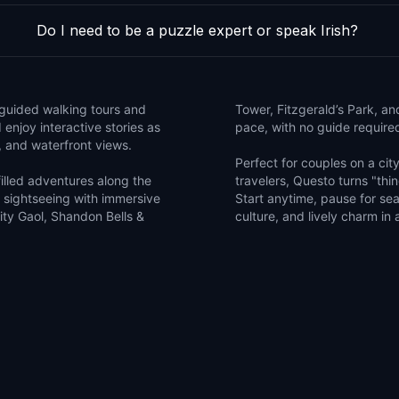
Do I need to be a puzzle expert or speak Irish?
-guided walking tours and
Tower, Fitzgerald’s Park, an
 enjoy interactive stories as
pace, with no guide require
s, and waterfront views.
Perfect for couples on a city
illed adventures along the
travelers, Questo turns "thin
 sightseeing with immersive
Start anytime, pause for sea
 City Gaol, Shandon Bells &
culture, and lively charm in 