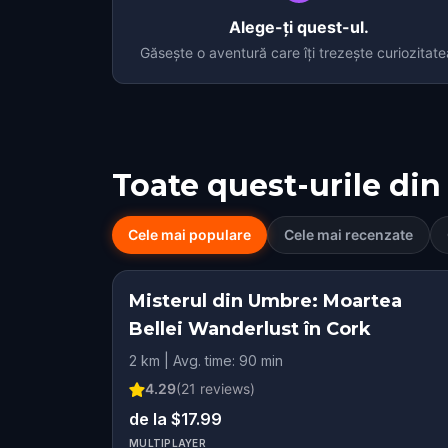
Alege-ți quest-ul.
Găsește o aventură care îți trezește curiozitate
Toate quest-urile din
Cele mai populare
Cele mai recenzate
Misterul din Umbre: Moartea
Bellei Wanderlust în Cork
2 km | Avg. time: 90 min
4.29
(
21
reviews)
de la $17.99
MULTIPLAYER