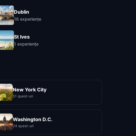
Dublin
16
experiențe
St Ives
1
experiențe
New York City
51 quest-uri
Washington D.C.
24 quest-uri