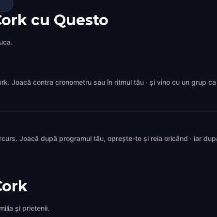
Cork cu Questo
juca.
 Cork. Joacă contra cronometru sau în ritmul tău · și vino cu un grup c
rcurs. Joacă după programul tău, oprește-te și reia oricând · iar du
Cork
lia și prietenii.