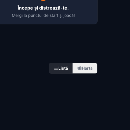
Începe și distrează-te.
Mergi la punctul de start și joacă!
Listă
Hartă