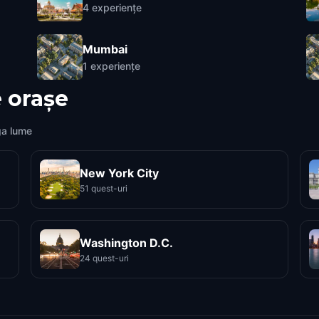
4
experiențe
Mumbai
1
experiențe
 orașe
ga lume
New York City
51 quest-uri
Washington D.C.
24 quest-uri