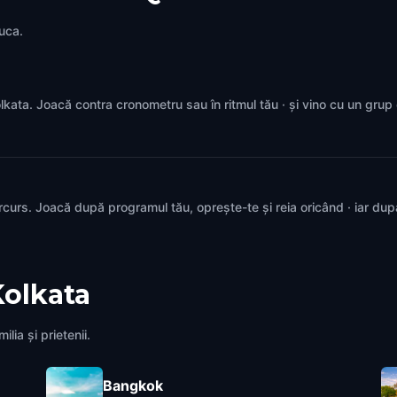
juca.
Kolkata. Joacă contra cronometru sau în ritmul tău · și vino cu un gru
rcurs. Joacă după programul tău, oprește-te și reia oricând · iar du
Kolkata
lia și prietenii.
Bangkok