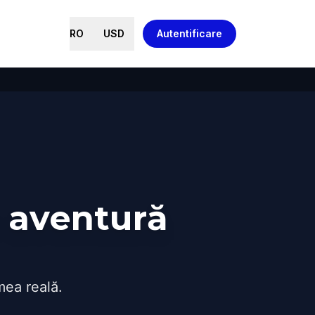
RO
USD
Autentificare
o aventură
mea reală.