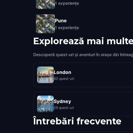
1
experiențe
Pune
1
experiențe
Explorează mai multe
Descoperă quest-uri și aventuri în orașe din întrea
London
60 quest-uri
Sydney
29 quest-uri
Întrebări frecvente