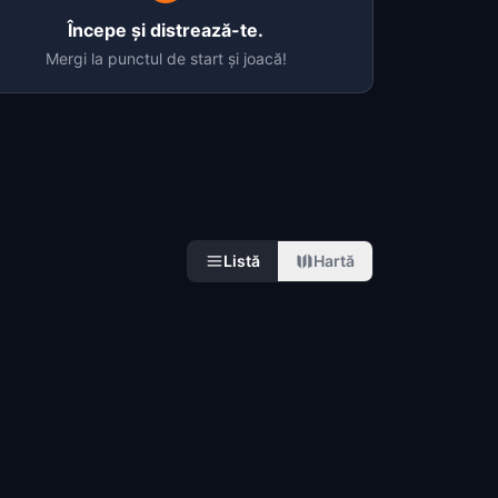
Începe și distrează-te.
Mergi la punctul de start și joacă!
Listă
Hartă