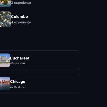
3
experiențe
Colombo
4
experiențe
Bucharest
48 quest-uri
Chicago
22 quest-uri