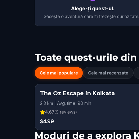
Alege-ți quest-ul.
Găsește o aventură care îți trezește curiozitate
Toate quest-urile din
Cele mai populare
Cele mai recenzate
The Oz Escape in Kolkata
2.3 km | Avg. time: 90 min
4.67
(
9
reviews)
$4.99
Moduri de a explora 